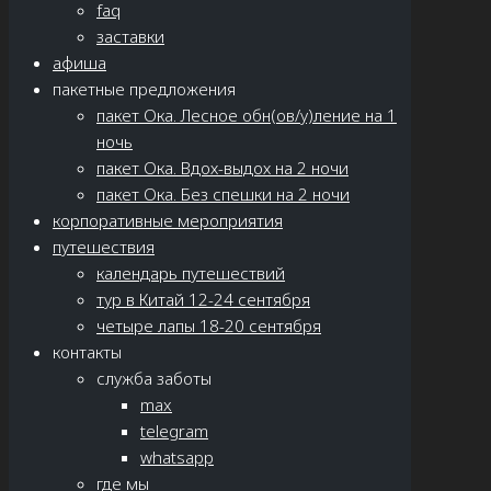
faq
заставки
афиша
пакетные предложения
пакет Ока. Лесное обн(ов/у)ление на 1
ночь
пакет Ока. Вдох-выдох на 2 ночи
пакет Ока. Без спешки на 2 ночи
корпоративные мероприятия
путешествия
календарь путешествий
тур в Китай 12-24 сентября
четыре лапы 18-20 сентября
контакты
служба заботы
max
telegram
whatsapp
где мы