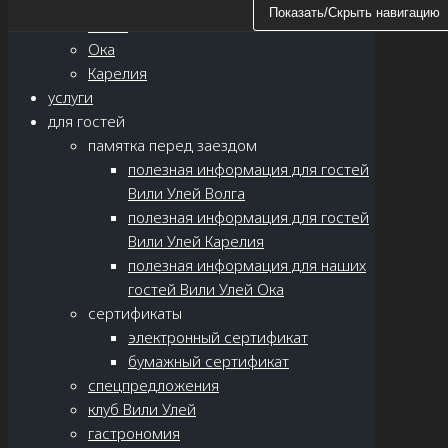
локации
Показать/Скрыть навигацию
Волга
Ока
Карелия
услуги
для гостей
памятка перед заездом
полезная информация для гостей
Вили Улей Волга
полезная информация для гостей
Вили Улей Карелия
полезная информация для наших
гостей Вили Улей Ока
сертификаты
электронный сертификат
бумажный сертификат
спецпредложения
клуб Вили Улей
гастрономия