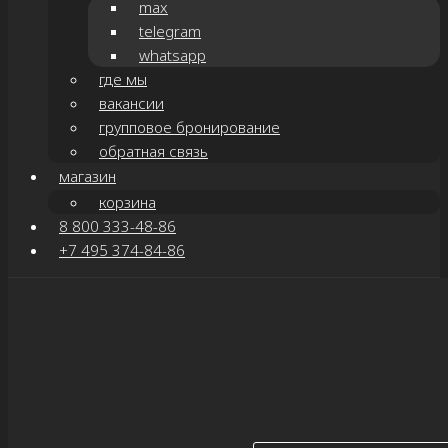
max
telegram
whatsapp
где мы
вакансии
групповое бронирование
обратная связь
магазин
корзина
8 800 333-48-86
+7 495 374-84-86
Показать/Скрыть навигацию
главная
о нас
новости
партнёры
благодарность