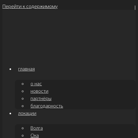
Перейти к содержимому
главная
о нас
новости
партнёры
благодарность
локации
Волга
Ока