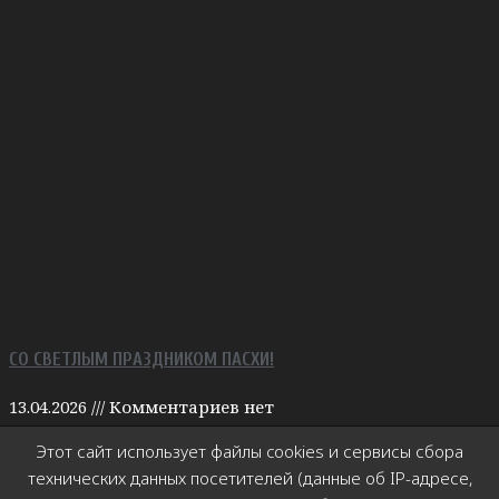
СО СВЕТЛЫМ ПРАЗДНИКОМ ПАСХИ!
13.04.2026
Комментариев нет
Пусть в душе будет мир, в семье — радость, в мыслях —
Этот сайт использует файлы cookies и сервисы сбора
порядок, а впереди каждого из нас ждёт всё только самое
технических данных посетителей (данные об IP-адресе,