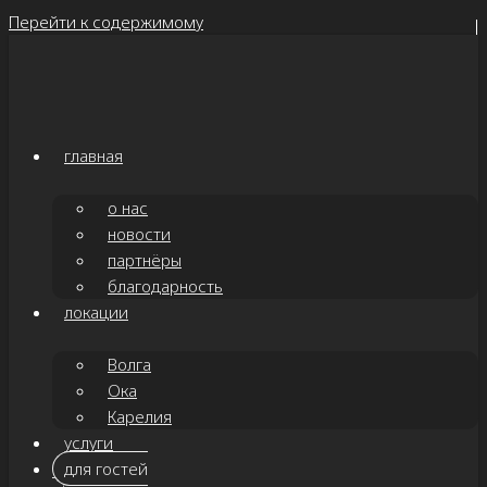
Перейти к содержимому
главная
о нас
новости
партнёры
благодарность
локации
Волга
Ока
Карелия
услуги
для гостей