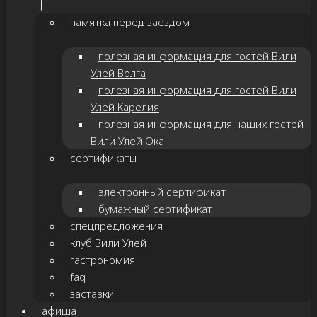
памятка перед заездом
полезная информация для гостей Вили
Улей Волга
полезная информация для гостей Вили
Улей Карелия
полезная информация для наших гостей
Вили Улей Ока
сертификаты
электронный сертификат
бумажный сертификат
спецпредложения
клуб Вили Улей
гастрономия
faq
заставки
афиша