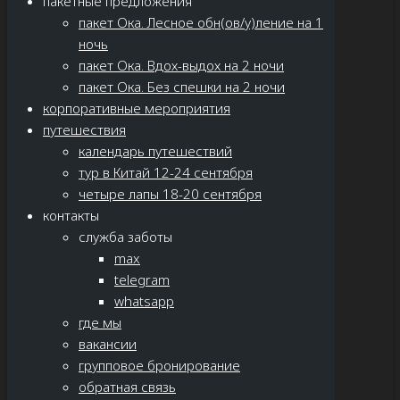
пакетные предложения
пакет Ока. Лесное обн(ов/у)ление на 1
ночь
пакет Ока. Вдох-выдох на 2 ночи
пакет Ока. Без спешки на 2 ночи
корпоративные мероприятия
путешествия
календарь путешествий
тур в Китай 12-24 сентября
четыре лапы 18-20 сентября
контакты
служба заботы
max
telegram
whatsapp
где мы
вакансии
групповое бронирование
обратная связь