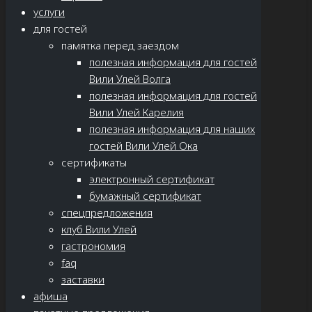
услуги
для гостей
памятка перед заездом
полезная информация для гостей
Вили Улей Волга
полезная информация для гостей
Вили Улей Карелия
полезная информация для наших
гостей Вили Улей Ока
сертификаты
электронный сертификат
бумажный сертификат
спецпредложения
клуб Вили Улей
гастрономия
faq
заставки
афиша