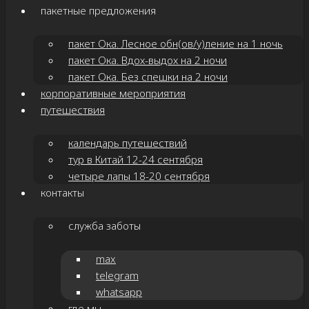
пакетные предложения
пакет Ока. Лесное обн(ов/у)ление на 1 ночь
пакет Ока. Вдох-выдох на 2 ночи
пакет Ока. Без спешки на 2 ночи
корпоративные мероприятия
путешествия
календарь путешествий
тур в Китай 12-24 сентября
четыре лапы 18-20 сентября
контакты
служба заботы
max
telegram
whatsapp
где мы