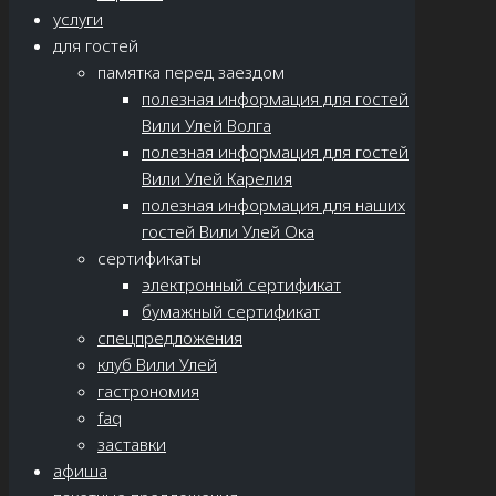
услуги
для гостей
памятка перед заездом
полезная информация для гостей
Вили Улей Волга
полезная информация для гостей
Вили Улей Карелия
полезная информация для наших
гостей Вили Улей Ока
сертификаты
электронный сертификат
бумажный сертификат
спецпредложения
клуб Вили Улей
гастрономия
faq
заставки
афиша