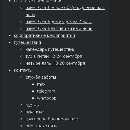
пакетные предложения
пакет Ока. Лесное обн(ов/у)ление на 1
ночь
пакет Ока. Вдох-выдох на 2 ночи
пакет Ока. Без спешки на 2 ночи
корпоративные мероприятия
путешествия
календарь путешествий
тур в Китай 12-24 сентября
четыре лапы 18-20 сентября
контакты
служба заботы
max
telegram
whatsapp
где мы
вакансии
групповое бронирование
обратная связь