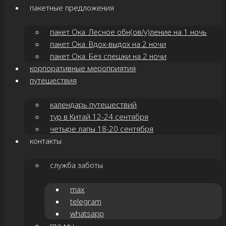
пакетные предложения
пакет Ока. Лесное обн(ов/у)ление на 1 ночь
пакет Ока. Вдох-выдох на 2 ночи
пакет Ока. Без спешки на 2 ночи
корпоративные мероприятия
путешествия
календарь путешествий
тур в Китай 12-24 сентября
четыре лапы 18-20 сентября
контакты
служба заботы
max
telegram
whatsapp
где мы