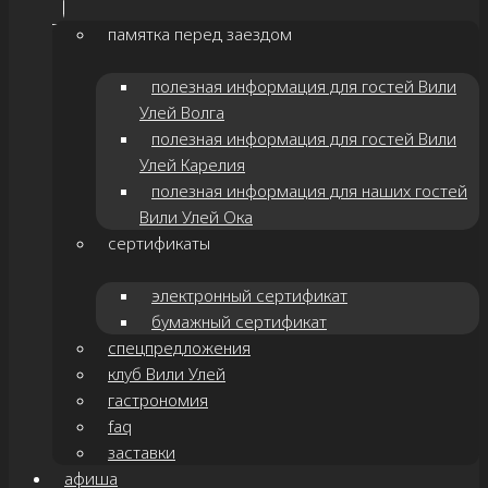
памятка перед заездом
полезная информация для гостей Вили
Улей Волга
полезная информация для гостей Вили
Улей Карелия
полезная информация для наших гостей
Вили Улей Ока
сертификаты
электронный сертификат
бумажный сертификат
спецпредложения
клуб Вили Улей
гастрономия
faq
заставки
афиша