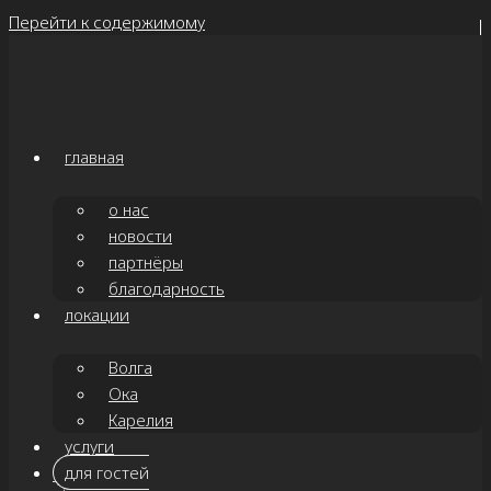
Перейти к содержимому
главная
о нас
новости
партнёры
благодарность
локации
Волга
Ока
Карелия
услуги
для гостей