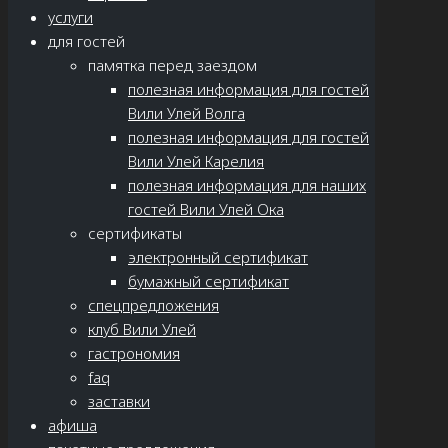
услуги
для гостей
памятка перед заездом
полезная информация для гостей
Вили Улей Волга
полезная информация для гостей
Вили Улей Карелия
полезная информация для наших
гостей Вили Улей Ока
сертификаты
электронный сертификат
бумажный сертификат
спецпредложения
клуб Вили Улей
гастрономия
faq
заставки
афиша