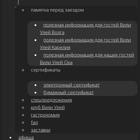
памятка перед заездом
полезная информация для гостей Вили
Улей Волга
полезная информация для гостей Вили
Улей Карелия
полезная информация для наших гостей
Вили Улей Ока
сертификаты
электронный сертификат
бумажный сертификат
спецпредложения
клуб Вили Улей
гастрономия
faq
заставки
афиша