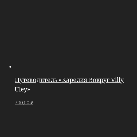
Путеводитель «Карелия Вокруг Villy
Uley»
700,00
₽