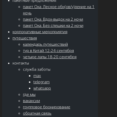
пакетные предложения
пакет Ока. Лесное обн(ов/у)ление на 1
ночь
пакет Ока. Вдох-выдох на 2 ночи
пакет Ока. Без спешки на 2 ночи
корпоративные мероприятия
путешествия
календарь путешествий
тур в Китай 12-24 сентября
четыре лапы 18-20 сентября
контакты
служба заботы
max
telegram
whatsapp
где мы
вакансии
групповое бронирование
обратная связь