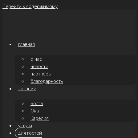
Перейти к содержимому
главная
о нас
новости
партнёры
благодарность
локации
Волга
Ока
Карелия
услуги
для гостей