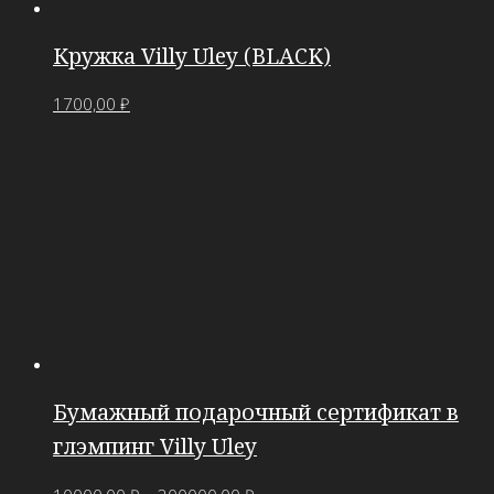
Кружка Villy Uley (BLACK)
1700,00
₽
Бумажный подарочный сертификат в
глэмпинг Villy Uley