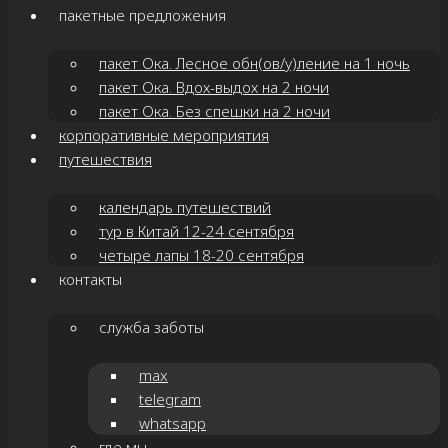
пакетные предложения
пакет Ока. Лесное обн(ов/у)ление на 1 ночь
пакет Ока. Вдох-выдох на 2 ночи
пакет Ока. Без спешки на 2 ночи
корпоративные мероприятия
путешествия
календарь путешествий
тур в Китай 12-24 сентября
четыре лапы 18-20 сентября
контакты
служба заботы
max
telegram
whatsapp
где мы