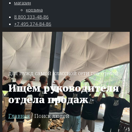
магазин
корзина
8 800 333-48-86
+7 495 374-84-86
для нужд самой классной сети гео-отелей
Ищем руководителя
отдела продаж
Главная
/ Поиск людей