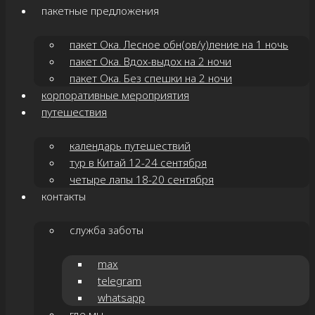
пакетные предложения
пакет Ока. Лесное обн(ов/у)ление на 1 ночь
пакет Ока. Вдох-выдох на 2 ночи
пакет Ока. Без спешки на 2 ночи
корпоративные мероприятия
путешествия
календарь путешествий
тур в Китай 12-24 сентября
четыре лапы 18-20 сентября
контакты
служба заботы
max
telegram
whatsapp
где мы