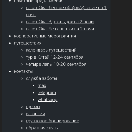
пакетные предложения
пакет Ока. Лесное обн(ов/у)ление на 1
ночь
пакет Ока. Вдох-выдох на 2 ночи
пакет Ока. Без спешки на 2 ночи
корпоративные мероприятия
путешествия
календарь путешествий
тур в Китай 12-24 сентября
четыре лапы 18-20 сентября
контакты
служба заботы
max
telegram
whatsapp
где мы
вакансии
групповое бронирование
обратная связь