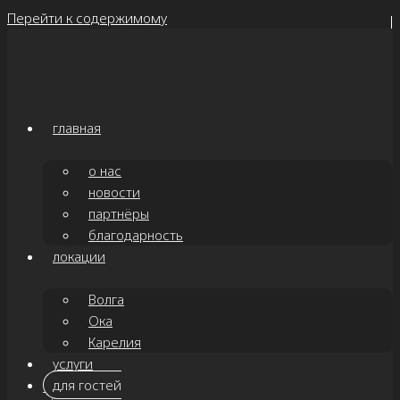
Перейти к содержимому
главная
о нас
новости
партнёры
благодарность
локации
Волга
Ока
Карелия
услуги
для гостей