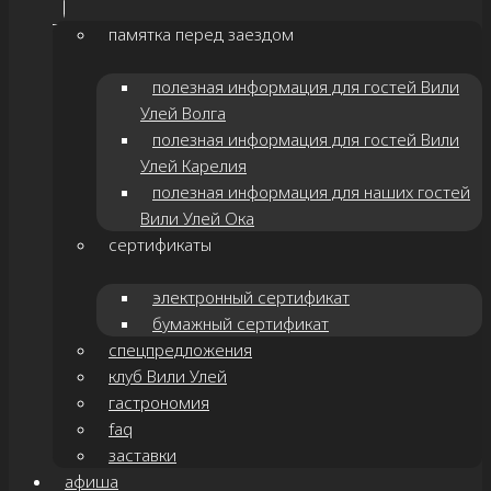
памятка перед заездом
полезная информация для гостей Вили
Улей Волга
полезная информация для гостей Вили
Улей Карелия
полезная информация для наших гостей
Вили Улей Ока
сертификаты
электронный сертификат
бумажный сертификат
спецпредложения
клуб Вили Улей
гастрономия
faq
заставки
афиша