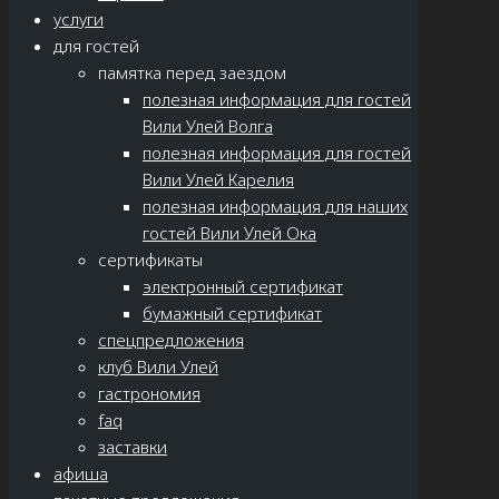
услуги
для гостей
памятка перед заездом
полезная информация для гостей
Вили Улей Волга
полезная информация для гостей
Вили Улей Карелия
полезная информация для наших
гостей Вили Улей Ока
сертификаты
электронный сертификат
бумажный сертификат
спецпредложения
клуб Вили Улей
гастрономия
faq
заставки
афиша