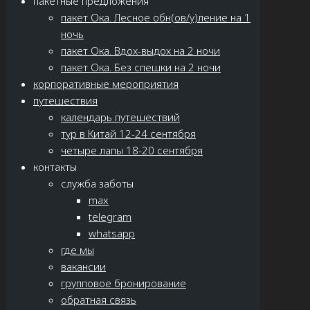
пакетные предложения
пакет Ока. Лесное обн(ов/у)ление на 1
ночь
пакет Ока. Вдох-выдох на 2 ночи
пакет Ока. Без спешки на 2 ночи
корпоративные мероприятия
путешествия
календарь путешествий
тур в Китай 12-24 сентября
четыре лапы 18-20 сентября
контакты
служба заботы
max
telegram
whatsapp
где мы
вакансии
групповое бронирование
обратная связь