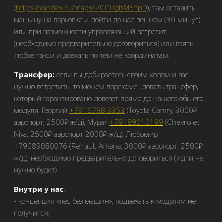
(
https://yandex.ru/maps/-/CCUgbMEhpD
), там оставить
машину на парковке и дойти до нас пешком (30 минут)
или при возможности управляющий встретит
(необходимо предварительно договориться) или взять
любое такси и доехать по тем же координатам.
Трансфер:
если вы добираетесь своим ходом и вас
нужно встретить, то можем порекомендовать трансфер,
который гарантировано довезет прямо до нашего общего
модуля: Георгий
+7916798 3353
(
Toyota Camry, 30
00₽
аэропорт, 2500₽ ж/д), Мурат
+79189010199
(
Chevrolet
Niva
, 2500₽ аэропорт 2000₽ ж/д), Любомир
+79089080076 (Renault Arkana, 3000₽ аэропорт, 2500₽
ж/д), необходимо предварительно договориться (идти не
нужно будет).
Внутри у нас
:
концепция «лес без машин», подъехать к модулям не
получится;