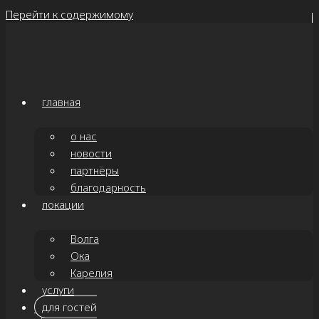
Перейти к содержимому
главная
о нас
новости
партнёры
благодарность
локации
Волга
Ока
Карелия
услуги
для гостей