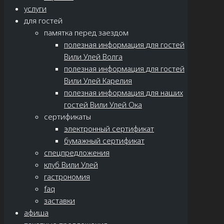
услуги
для гостей
памятка перед заездом
полезная информация для гостей
Вили Улей Волга
полезная информация для гостей
Вили Улей Карелия
полезная информация для наших
гостей Вили Улей Ока
сертификаты
электронный сертификат
бумажный сертификат
спецпредложения
клуб Вили Улей
гастрономия
faq
заставки
афиша