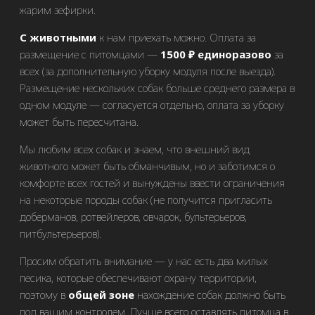
жарим зефирки.
С животными
к нам приехать можно. Оплата за
размещение с питомцами —
1500 ₽ единоразово
за
всех (за дополнительную уборку модуля после выезда).
Размещение нескольких собак больше среднего размера в
одном модуле — согласуется отдельно, оплата за уборку
может быть пересчитана.
Мы любим всех собак и знаем, что внешний вид
животного может быть обманчивым, но и заботимся о
комфорте всех гостей и вынуждены ввести ограничения
на некоторые породы собак (не получится пригласить
доберманов, ротвейлеров, овчарок, бультерьеров,
питбультерьеров).
Просим обратить внимание — у нас есть два милых
песика, которые обеспечивают охрану территории,
поэтому в
общей зоне
нахождение собак должно быть
под вашим контролем. Лучше всего оставлять питомца в