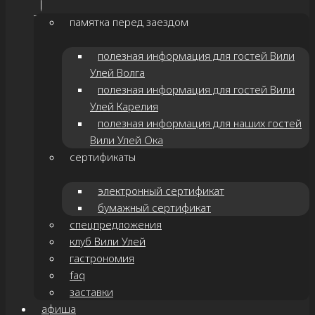
памятка перед заездом
полезная информация для гостей Вили
Улей Волга
полезная информация для гостей Вили
Улей Карелия
полезная информация для наших гостей
Вили Улей Ока
сертификаты
электронный сертификат
бумажный сертификат
спецпредложения
клуб Вили Улей
гастрономия
faq
заставки
афиша