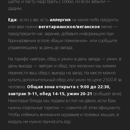
щётку и пасту надо брать с собой, но если забыли —
дадим.
Еда:
если у вас есть
аллергия
на какие-либо продукты
или вам нужно
вегетарианское/веганское
меню —
предупредите нас заранее, добавьте информацию при
бронировании в поле «Ваши пожелания» или сообщите
управляющему за день до заезда.
На тарифе «завтрак, обед и ужин» в день заезда — ужин, в
день выезда — завтрак и обед, при желании мы можем
перенести ваш обед с выезда на заезд. На месте можно
купить дополнительный обед или ужин по цене 2500 ₽ за
человека.
Общая зона открыта с 9:00 до 22:30,
завтрак 9-11, обед 14-15, ужин 20-21
(в общей зоне).
Некоторые блюда мы подаем в стол на двоих, если Вам
нужны отдельные тарелки — скажите об этом официанту.
Чтобы избежать внимания муравьев и полевых мышек, в
модуль не нужно приносить еду.