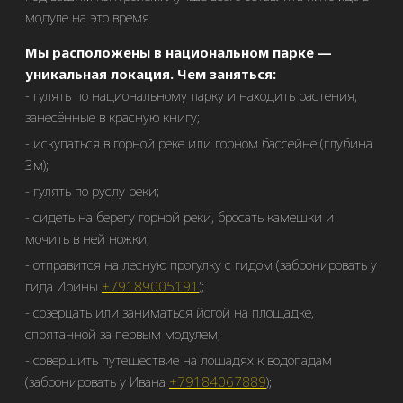
модуле на это время.
Мы расположены в национальном парке —
уникальная локация.
Чем заняться:
гулять по национальному парку и находить растения,
занесённые в красную книгу;
искупаться в горной реке или горном бассейне (глубина
3м);
гулять по руслу реки;
сидеть на берегу горной реки, бросать камешки и
мочить в ней ножки;
отправится на лесную прогулку с гидом (забронировать у
гида Ирины
+79189005191
);
созерцать или заниматься йогой на площадке,
спрятанной за первым модулем;
совершить путешествие на лошадях к водопадам
(забронировать у Ивана
+79184067889
);