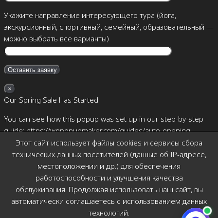
Укажите направление интересующего тура (йога,
экскурсионный, спортивный, семейный, образовательный —
можно выбрать все варианты)
×
Our Spring Sale Has Started
You can see how this popup was set up in our step-by-step
guide: https://wppopupmaker.com/guides/auto-opening-
announcement-popups/
Этот сайт использует файлы cookies и сервисы сбора
технических данных посетителей (данные об IP-адресе,
×
местоположении и др.) для обеспечения
Позвоните мне
работоспособности и улучшения качества
обслуживания. Продолжая использовать наш сайт, вы
автоматически соглашаетесь с использованием данных
технологий.