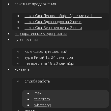
пакетные предложения
пакет Ока. Лесное обн(ов/у)ление на 1 ночь
пакет Ока. Вдох-выдох на 2 ночи
пакет Ока. Без спешки на 2 ночи
корпоративные мероприятия
путешествия
календарь путешествий
тур в Китай 12-24 сентября
четыре лапы 18-20 сентября
контакты
служба заботы
max
telegram
whatsapp
где мы