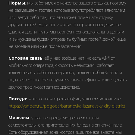
Нормы
: мы заботимся о качестве вашего отдыха, поэтому
не размещаем гостей, которые злоупотребляют алкоголем
или ведут себя так, что это может помешать отдыху
других гостей. Если понимания о нормах поведения не
удастся достигнуть, мы вернём пропорционально деньги
и вынуждены будем отправить буйных гостей домой, еще
не заселив или уже после заселения.
Сотовая связь
: её у нас вообще нет, но есть wi-fi от
мобильного оператора, скорость невысокая, работает
только в часы работы генератора, только в общей зоне и
недалеко от неё. Не получится скачать фильм или сделать
другое трафикозатратное действие.
Погода:
можно посмотреть в официальном источнике
https://yandex.ru/pogoda/baranovka-lazarevsky-city-district
Мангалы
: у нас не предусмотрено мест для
самостоятельного приготовления блюд на огне/мангале.
Есть оборудованная зона костровища, где все вместе мы