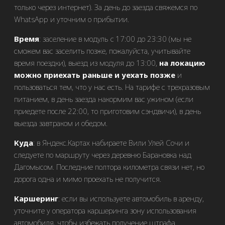
только через интернет). За день до заезда свяжемся по
WhatsApp и уточним о прибытии.
Время
: заселение в модуль c 17:00 до 23:30 (мы не
сможем вас заселить позже, пожалуйста, учитывайте
время поездки), выезд из модуля до 13:00,
на локацию
можно приехать раньше и уехать позже
и
пользоваться тем, что у нас есть. На тарифе с трехразовым
питанием, в день заезда накормим вас ужином (если
приедете после 22:00, то приготовим сэндвичи), в день
выезда завтраком и обедом.
Куда
: в Яндекс.Картах набираете Вили Улей Сочи и
следуете по маршруту через деревню Барановка над
Дагомысом. Последние полтора километра связи нет, но
дорога одна и мимо проехать не получится.
Каршеринг
: если вы используете автомобиль в аренду,
уточните у оператора каршеринга зону использования
автомобиля, чтобы избежать получение штрафа.