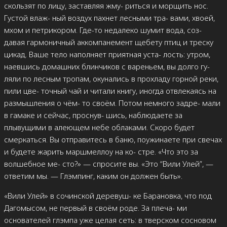
скользят по лицу, заставляя жму- риться и морщить нос.
Густой влаж- ный воздух пахнет лесными тра- вами, хвоей,
мхом и петрикором. Где-то недалеко шумит вода, соз-
давая гармоничный аккомпанемент щебету птиц и треску
цикад. Ваше тело наполняет приятная уста- лость: утром,
наевшись домашних блинчиков с вареньем, вы долго гу-
ляли по лесным тропам, окунались в прохладу горной реки,
пили цве- точный чай и читали книгу, иногда отвлекаясь на
размышления о чём- то своём. Потом немного задре- мали
в гамаке и сейчас, проснув- шись, наблюдаете за
плывущими в алеющем небе облаками. Скоро будет
смеркаться. Вы отправитесь в баню, поужинаете при свечах
и будете жарить маршмеллоу на ко- стре. «Что это за
волшебное ме- сто?» — спросите вы. «Это “Вили Улей”, —
ответим мы. — Глэмпинг, каким он должен быть».
«Вили Улей» в сочинской деревуш- ке Барановка, что под
Дагомысом, не первый в своём роде. За плеча- ми
основателей глэмпа уже целая сеть: в тверском сосновом