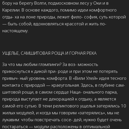
бору на берегу Волги, подмосковном лесу у Оки и в
Карелии. В основе каждого, помимо идеи комфортного
отды- ха на лоне природы, лежит фило- софия, суть которой
— быть собой, вдохновляться красотой и жить по-
настоящему.
УЩЕЛЬЕ, САМШИТОВАЯ РОЩА И ГОРНАЯ РЕКА
За что мы любим глэмпинги? За воз- можность
прикоснуться к дикой при- роде и при этом не потерять
привыч- ный уровень комфорта. В «Вили Улей» идея тесного
контакта с природой — краеугольная. Здесь, в глубине сам-
шитовой рощи, в самом сердце Наци- онального парка,
природа выступает не декорацией к отдыху, а является
самой его сутью. В тени реликтового ущелья затерялись 10
жилых модулей, и когда мы говорим «затерялись», мы не
лукавим: чтобы повстречать сосе- дей, нужно будет очень
постараться — модули расположены в оптимальной