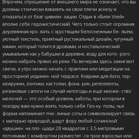
Впрочем, отрешение от внешнего мира не означает, что вы
должны стоически взвалить на свои плечи аскезу и
отказаться от благ цивили- зации. Отдых в «Вили Улей»
вполне себе гедонистический. Чего только стоит огромная
деревянная кро- вать с хрустящим белоснежным бе- льём,
уютный текстиль, приятный рустикальный дизайн, чугунный
камин, который топится дровами, и ностальгический
умывальник как у бабушки в деревне, воду для кото- рого
можно набрать прямо из реки. По вечерам здесь зажигают
свечи, а утро можно начать с практики или медитации на
просторной уединён- ной террасе. Коврики для йоги, тер-
мокружки, зонтики, настолки, фона- рик, репелленты,
резиновые сапоги на случай непогоды и ещё множе- ство
мелочей — это особый уровень заботы, при котором в
поездку вам нужно взять только себя. Гео-ку- полы, чья
форма напоминает пче- линые соты и символизирует связь
с матерью-природой, дадут фору любой сочинской
«двушке»: на пло- щади 28 квадратов с 3,5-метровыми
потолками с комфортом разместят- ся трое взрослых или