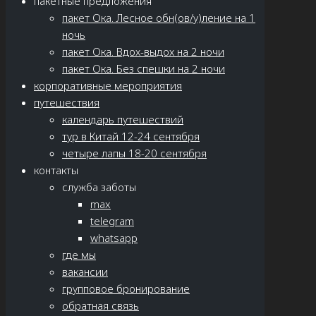
пакетные предложения
пакет Ока. Лесное обн(ов/у)ление на 1
ночь
пакет Ока. Вдох-выдох на 2 ночи
пакет Ока. Без спешки на 2 ночи
корпоративные мероприятия
путешествия
календарь путешествий
тур в Китай 12-24 сентября
четыре лапы 18-20 сентября
контакты
служба заботы
max
telegram
whatsapp
где мы
вакансии
групповое бронирование
обратная связь