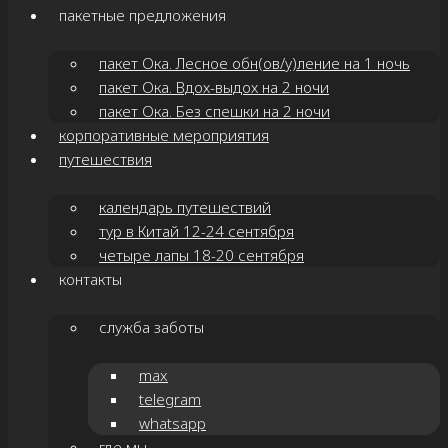
пакетные предложения
пакет Ока. Лесное обн(ов/у)ление на 1 ночь
пакет Ока. Вдох-выдох на 2 ночи
пакет Ока. Без спешки на 2 ночи
корпоративные мероприятия
путешествия
календарь путешествий
тур в Китай 12-24 сентября
четыре лапы 18-20 сентября
контакты
служба заботы
max
telegram
whatsapp
где мы