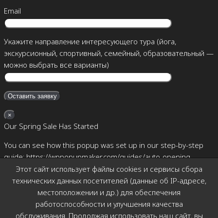
Email
Укажите направление интересующего тура (йога,
экскурсионный, спортивный, семейный, образовательный —
можно выбрать все варианты)
×
Our Spring Sale Has Started
You can see how this popup was set up in our step-by-step
guide: https://wppopupmaker.com/guides/auto-opening-
announcement-popups/
Этот сайт использует файлы cookies и сервисы сбора
технических данных посетителей (данные об IP-адресе,
×
местоположении и др.) для обеспечения
Позвоните мне
работоспособности и улучшения качества
обслуживания. Продолжая использовать наш сайт, вы