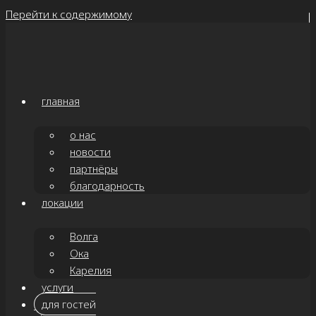
Перейти к содержимому
главная
о нас
новости
партнёры
благодарность
локации
Волга
Ока
Карелия
услуги
для гостей