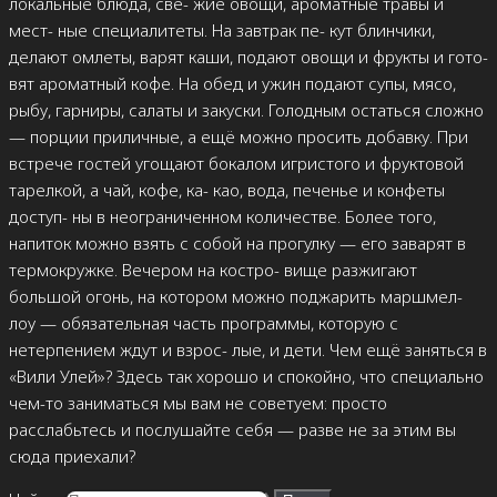
локальные блюда, све- жие овощи, ароматные травы и
мест- ные специалитеты. На завтрак пе- кут блинчики,
делают омлеты, варят каши, подают овощи и фрукты и гото-
вят ароматный кофе. На обед и ужин подают супы, мясо,
рыбу, гарниры, салаты и закуски. Голодным остаться сложно
— порции приличные, а ещё можно просить добавку. При
встрече гостей угощают бокалом игристого и фруктовой
тарелкой, а чай, кофе, ка- као, вода, печенье и конфеты
доступ- ны в неограниченном количестве. Более того,
напиток можно взять с собой на прогулку — его заварят в
термокружке. Вечером на костро- вище разжигают
большой огонь, на котором можно поджарить маршмел-
лоу — обязательная часть программы, которую с
нетерпением ждут и взрос- лые, и дети. Чем ещё заняться в
«Вили Улей»? Здесь так хорошо и спокойно, что специально
чем-то заниматься мы вам не советуем: просто
расслабьтесь и послушайте себя — разве не за этим вы
сюда приехали?