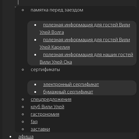
памятка перед заездом
полезная информация для гостей Вили
Улей Волга
полезная информация для гостей Вили
Улей Карелия
полезная информация для наших гостей
Вили Улей Ока
сертификаты
электронный сертификат
бумажный сертификат
спецпредложения
клуб Вили Улей
гастрономия
faq
заставки
афиша