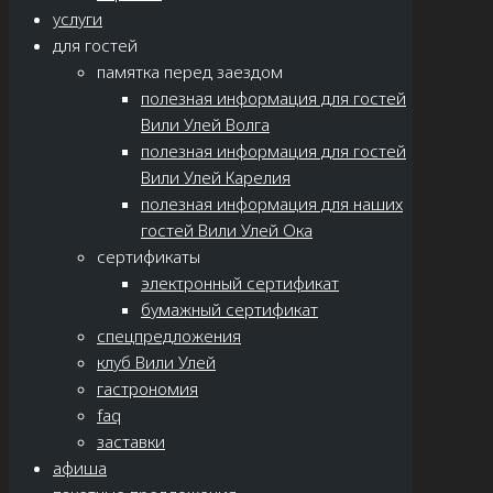
услуги
для гостей
памятка перед заездом
полезная информация для гостей
Вили Улей Волга
полезная информация для гостей
Вили Улей Карелия
полезная информация для наших
гостей Вили Улей Ока
сертификаты
электронный сертификат
бумажный сертификат
спецпредложения
клуб Вили Улей
гастрономия
faq
заставки
афиша