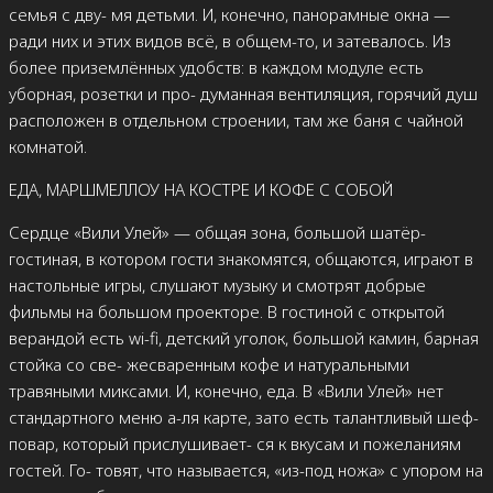
семья с дву- мя детьми. И, конечно, панорамные окна —
ради них и этих видов всё, в общем-то, и затевалось. Из
более приземлённых удобств: в каждом модуле есть
уборная, розетки и про- думанная вентиляция, горячий душ
расположен в отдельном строении, там же баня с чайной
комнатой.
ЕДА, МАРШМЕЛЛОУ НА КОСТРЕ И КОФЕ С СОБОЙ
Сердце «Вили Улей» — общая зона, большой шатёр-
гостиная, в котором гости знакомятся, общаются, играют в
настольные игры, слушают музыку и смотрят добрые
фильмы на большом проекторе. В гостиной с открытой
верандой есть wi-fi, детский уголок, большой камин, барная
стойка со све- жесваренным кофе и натуральными
травяными миксами. И, конечно, еда. В «Вили Улей» нет
стандартного меню а-ля карте, зато есть талантливый шеф-
повар, который прислушивает- ся к вкусам и пожеланиям
гостей. Го- товят, что называется, «из-под ножа» с упором на