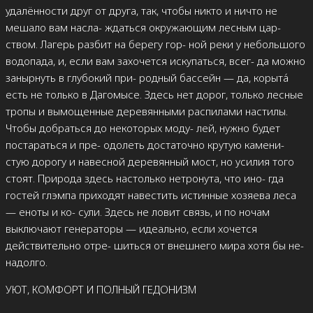
удалённости друг от друга, так, чтобы никто и ничто не
мешало вам насла- ждаться окружающим лесным цар-
ством. Лагерь разбит на берегу гор- ной реки у небольшого
водопада, и, если вам захочется искупаться, всег- да можно
занырнуть в глубокий при- родный бассейн — да, корыта́
есть не только в Дагомысе. Здесь нет дорог, только лесные
тропы и вымощенные деревянными распилами настилы.
Чтобы добраться до некоторых моду- лей, нужно будет
постараться и пре- одолеть достаточно крутую камени-
стую дорогу и навесной деревянный мост, но усилия того
стоят. Природа здесь настолько нетронута, что ино- гда
гостей глэмпа приходят навестить истинные хозяева леса
— еноты и ко- сули. Здесь не ловит связь, и по ночам
выключают генераторы — идеально, если хочется
действительно отре- шиться от внешнего мира хотя бы не-
надолго.
УЮТ, КОМФОРТ И ПОЛНЫЙ ГЕДОНИЗМ