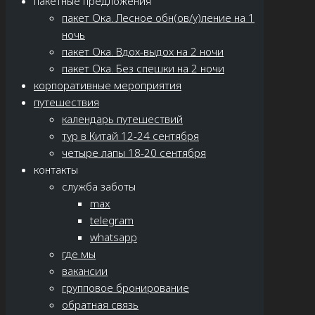
пакетные предложения
пакет Ока. Лесное обн(ов/у)ление на 1
ночь
пакет Ока. Вдох-выдох на 2 ночи
пакет Ока. Без спешки на 2 ночи
корпоративные мероприятия
путешествия
календарь путешествий
тур в Китай 12-24 сентября
четыре лапы 18-20 сентября
контакты
служба заботы
max
telegram
whatsapp
где мы
вакансии
групповое бронирование
обратная связь