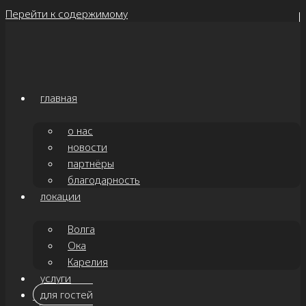
Перейти к содержимому
главная
о нас
новости
партнёры
благодарность
локации
Волга
Ока
Карелия
услуги
для гостей