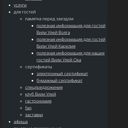
услуги
для гостей
памятка перед заездом
полезная информация для гостей
Вили Улей Волга
полезная информация для гостей
Вили Улей Карелия
полезная информация для наших
гостей Вили Улей Ока
сертификаты
электронный сертификат
бумажный сертификат
спецпредложения
клуб Вили Улей
гастрономия
faq
заставки
афиша