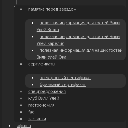
памятка перед заездом
полезная информация для гостей Вили
Улей Волга
полезная информация для гостей Вили
Улей Карелия
полезная информация для наших гостей
Вили Улей Ока
сертификаты
электронный сертификат
бумажный сертификат
спецпредложения
клуб Вили Улей
гастрономия
faq
заставки
афиша