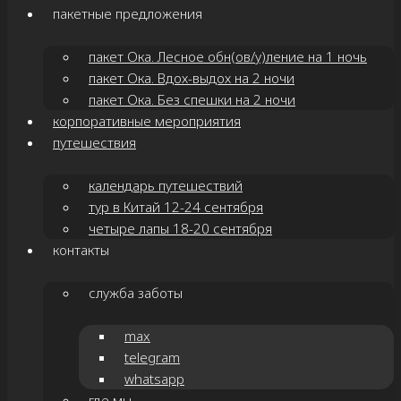
пакетные предложения
пакет Ока. Лесное обн(ов/у)ление на 1 ночь
пакет Ока. Вдох-выдох на 2 ночи
пакет Ока. Без спешки на 2 ночи
корпоративные мероприятия
путешествия
календарь путешествий
тур в Китай 12-24 сентября
четыре лапы 18-20 сентября
контакты
служба заботы
max
telegram
whatsapp
где мы