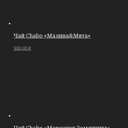
Чай Chabo «Малина&Мята»
900,00
₽
Чай Chabo «Морозная Земляника»