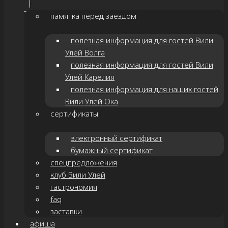
памятка перед заездом
полезная информация для гостей Вили
Улей Волга
полезная информация для гостей Вили
Улей Карелия
полезная информация для наших гостей
Вили Улей Ока
сертификаты
электронный сертификат
бумажный сертификат
спецпредложения
клуб Вили Улей
гастрономия
faq
заставки
афиша