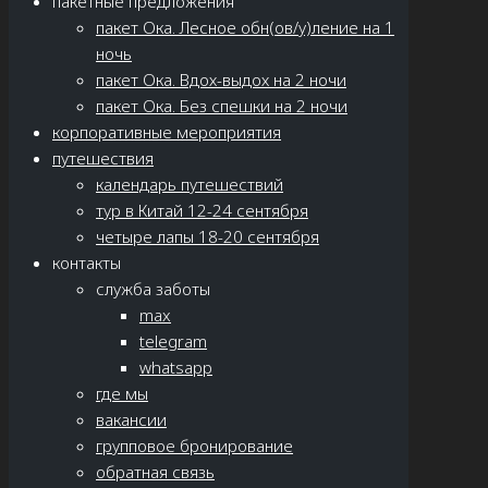
пакетные предложения
пакет Ока. Лесное обн(ов/у)ление на 1
ночь
пакет Ока. Вдох-выдох на 2 ночи
пакет Ока. Без спешки на 2 ночи
корпоративные мероприятия
путешествия
календарь путешествий
тур в Китай 12-24 сентября
четыре лапы 18-20 сентября
контакты
служба заботы
max
telegram
whatsapp
где мы
вакансии
групповое бронирование
обратная связь