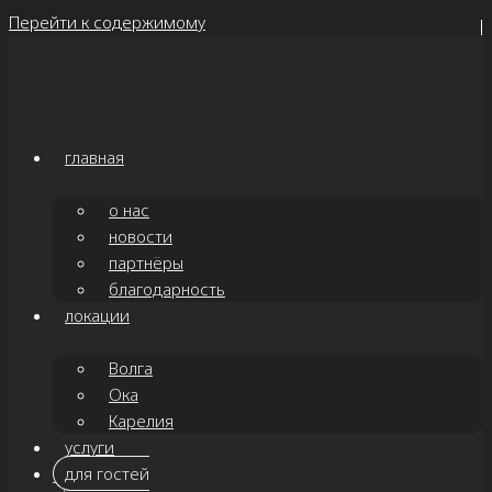
Перейти к содержимому
главная
о нас
новости
партнёры
благодарность
локации
Волга
Ока
Карелия
услуги
для гостей