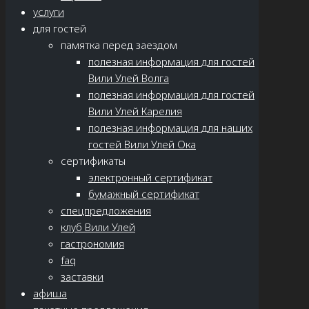
услуги
для гостей
памятка перед заездом
полезная информация для гостей
Вили Улей Волга
полезная информация для гостей
Вили Улей Карелия
полезная информация для наших
гостей Вили Улей Ока
сертификаты
электронный сертификат
бумажный сертификат
спецпредложения
клуб Вили Улей
гастрономия
faq
заставки
афиша