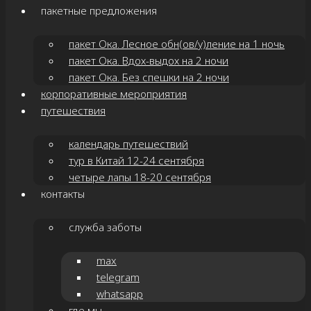
пакетные предложения
пакет Ока. Лесное обн(ов/у)ление на 1 ночь
пакет Ока. Вдох-выдох на 2 ночи
пакет Ока. Без спешки на 2 ночи
корпоративные мероприятия
путешествия
календарь путешествий
тур в Китай 12-24 сентября
четыре лапы 18-20 сентября
контакты
служба заботы
max
telegram
whatsapp
где мы