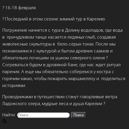
?️ 16-18 февраля
?️ Последний в этом сезоне зимний тур в Карелию
Погружение начнется с тура в Долину водопадов, где вода
в
причудливом танце касается ледяных глыб, создавая
живописные скульптуры в
бело-серых тонах. После мы
познакомимся с культурой и бытом древних саамов и
обязательно почешим за ушком северного оленя ?
Согреваться будем в дровяной бане, где нас ждет ритуал
парения. А еще мы обязательно соберемся у костра с
горячим какао, чтобы пожарить маршмеллоу и
поделиться
историями.
Проводниками в путешествии станут говорливые ветра
Ладожского озера, мудрые леса и душа Карелии ?
Найти: