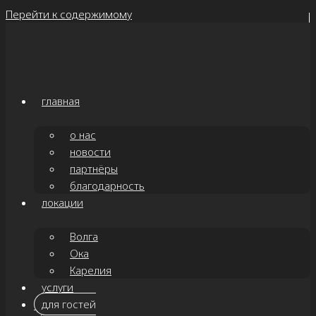
Перейти к содержимому
главная
о нас
новости
партнёры
благодарность
локации
Волга
Ока
Карелия
услуги
для гостей