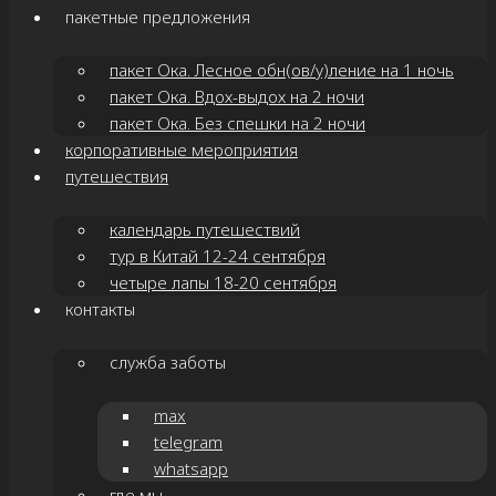
пакетные предложения
пакет Ока. Лесное обн(ов/у)ление на 1 ночь
пакет Ока. Вдох-выдох на 2 ночи
пакет Ока. Без спешки на 2 ночи
корпоративные мероприятия
путешествия
календарь путешествий
тур в Китай 12-24 сентября
четыре лапы 18-20 сентября
контакты
служба заботы
max
telegram
whatsapp
где мы