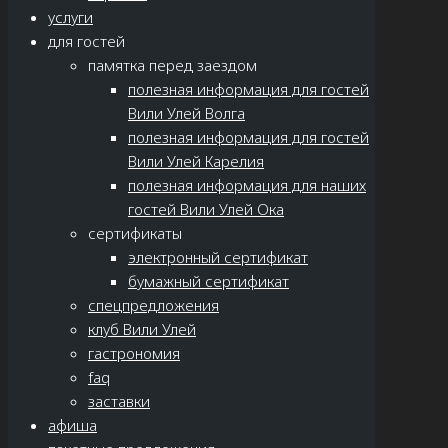
услуги
для гостей
памятка перед заездом
полезная информация для гостей
Вили Улей Волга
полезная информация для гостей
Вили Улей Карелия
полезная информация для наших
гостей Вили Улей Ока
сертификаты
электронный сертификат
бумажный сертификат
спецпредложения
клуб Вили Улей
гастрономия
faq
заставки
афиша