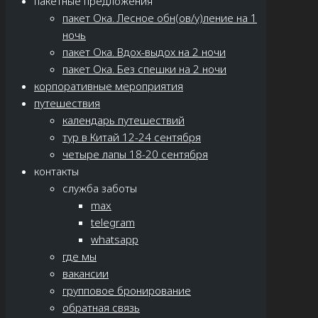
пакетные предложения
пакет Ока. Лесное обн(ов/у)ление на 1
ночь
пакет Ока. Вдох-выдох на 2 ночи
пакет Ока. Без спешки на 2 ночи
корпоративные мероприятия
путешествия
календарь путешествий
тур в Китай 12-24 сентября
четыре лапы 18-20 сентября
контакты
служба заботы
max
telegram
whatsapp
где мы
вакансии
групповое бронирование
обратная связь