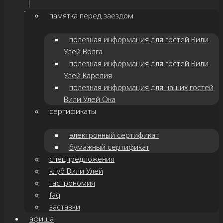
памятка перед заездом
полезная информация для гостей Вили
Улей Волга
полезная информация для гостей Вили
Улей Карелия
полезная информация для наших гостей
Вили Улей Ока
сертификаты
электронный сертификат
бумажный сертификат
спецпредложения
клуб Вили Улей
гастрономия
faq
заставки
афиша