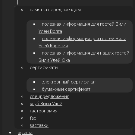
памятка перед заездом
полезная информация для гостей Вили
Улей Волга
полезная информация для гостей Вили
Улей Карелия
полезная информация для наших гостей
Вили Улей Ока
сертификаты
электронный сертификат
бумажный сертификат
спецпредложения
клуб Вили Улей
гастрономия
faq
заставки
афиша