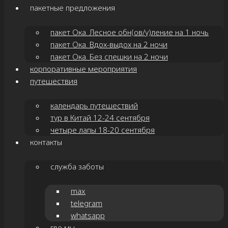
пакетные предложения
пакет Ока. Лесное обн(ов/у)ление на 1 ночь
пакет Ока. Вдох-выдох на 2 ночи
пакет Ока. Без спешки на 2 ночи
корпоративные мероприятия
путешествия
календарь путешествий
тур в Китай 12-24 сентября
четыре лапы 18-20 сентября
контакты
служба заботы
max
telegram
whatsapp
где мы