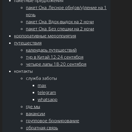
пакетные предложения
пакет Ока. Лесное обн(ов/у)ление на 1
ночь
пакет Ока. Вдох-выдох на 2 ночи
пакет Ока. Без спешки на 2 ночи
корпоративные мероприятия
путешествия
календарь путешествий
тур в Китай 12-24 сентября
четыре лапы 18-20 сентября
контакты
служба заботы
max
telegram
whatsapp
где мы
вакансии
групповое бронирование
обратная связь