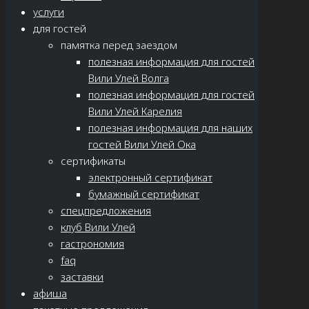
услуги
для гостей
памятка перед заездом
полезная информация для гостей
Вили Улей Волга
полезная информация для гостей
Вили Улей Карелия
полезная информация для наших
гостей Вили Улей Ока
сертификаты
электронный сертификат
бумажный сертификат
спецпредложения
клуб Вили Улей
гастрономия
faq
заставки
афиша