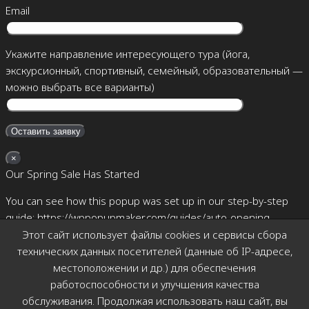
Email
Укажите направление интересующего тура (йога,
экскурсионный, спортивный, семейный, образовательный —
можно выбрать все варианты)
×
Our Spring Sale Has Started
You can see how this popup was set up in our step-by-step
guide: https://wppopupmaker.com/guides/auto-opening-
announcement-popups/
Этот сайт использует файлы cookies и сервисы сбора
технических данных посетителей (данные об IP-адресе,
×
местоположении и др.) для обеспечения
Позвоните мне
работоспособности и улучшения качества
обслуживания. Продолжая использовать наш сайт, вы