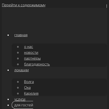
Перейти к содержимому
главная
о нас
новости
партнёры
благодарность
локации
Волга
Ока
Карелия
услуги
для гостей