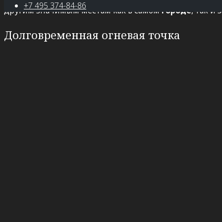
+7 495 374-84-86
другим значимым местам как в самом
городе
, так и
Долговременная огневая точка