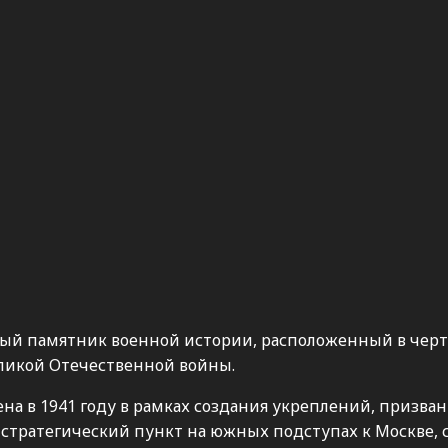
ый памятник военной истории, расположенный в чер
еликой Отечественной войны.
ена в 1941 году в рамках создания укреплений, призва
й стратегический пункт на южных подступах к Москве,