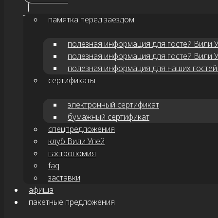
памятка перед заездом
полезная информация для гостей Вили 
полезная информация для гостей Вили 
полезная информация для наших гостей
сертификаты
электронный сертификат
бумажный сертификат
спецпредложения
клуб Вили Улей
гастрономия
faq
заставки
афиша
Троицкий Белопесоцкий монастырь считается одним из
пакетные предложения
верить легендам, такие знаковые исторические фигу