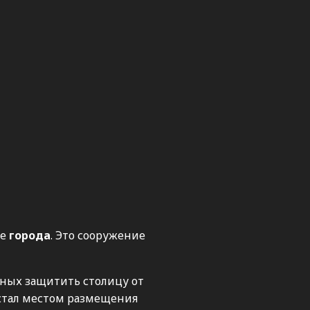
те
города
. Это сооружение
нных защитить столицу от
 стал местом размещения