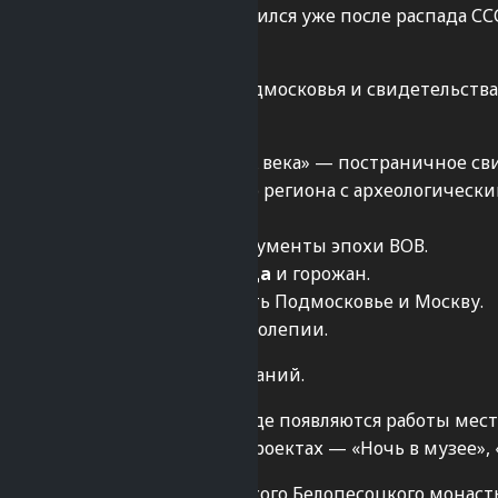
и самого
города
. Музей появился уже после распада СС
ближе с историей Ступина.
истории древнего южного Подмосковья и свидетельств
нейших времен до начала XX века» — постраничное св
временный облик развитого региона с археологическ
выставлены фотографии, документы эпохи ВОВ.
 трудовых достижений
города
и горожан.
ях, которые помогли отвоевать Подмосковье и Москву.
ру и фауну во всем ее великолепии.
еев России или частных собраний.
енная трехзальная галерея, где появляются работы мес
в масштабных российских проектах — «Ночь в музее», «
оездку с посещением Троицкого Белопесоцкого монаст