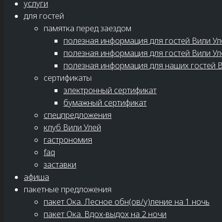
услуги
для гостей
памятка перед заездом
полезная информация для гостей Вили Ул
полезная информация для гостей Вили Ул
полезная информация для наших гостей В
сертификаты
электронный сертификат
бумажный сертификат
спецпредложения
клуб Вили Улей
гастрономия
faq
заставки
афиша
пакетные предложения
пакет Ока. Лесное обн(ов/у)ление на 1 ночь
пакет Ока. Вдох-выдох на 2 ночи
В самом центре городка
Ступино
есть историко-краев