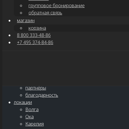
Военным объектом монастырь снова стал в Великую 
групповое бронирование
обратная связь
В 1993 историческому месту вернули его прежнее зн
магазин
хотят послушать историю, узнать подробности непрос
корзина
Историко-краеведческий музей
8 800 333-48-86
+7 495 374-84-86
Показать/Скрыть навигацию
главная
о нас
новости
партнёры
благодарность
локации
Волга
Ока
Карелия