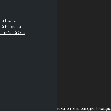
ей Волга
ей Карелия
или Улей Ока
едческий музей. Найти его можно на площади. Площад