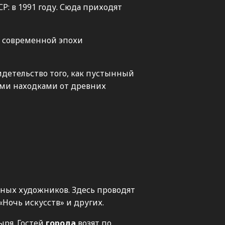
СР: в 1991 году. Сюда приходят
а современной эпохи
идетельство того, как пустынный
ими находками от древних
тных художников. Здесь проводят
Ночь искусств» и других.
ыря. Гостей
города
возят по