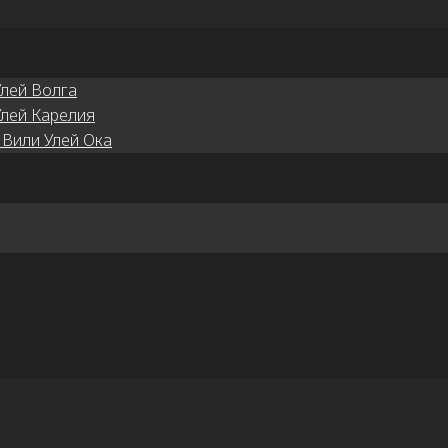
Улей Волга
Улей Карелия
 Вили Улей Ока
 самых древних. Его история насчитывает около пятисо
ры, как князь Дмитрий Донской и преподобный Сергий