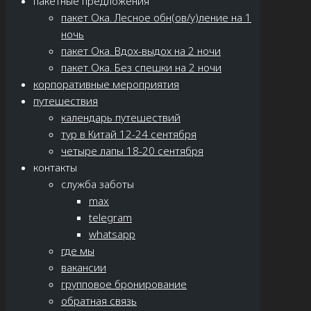
пакетные предложения
пакет Ока. Лесное обн(ов/у)ление на 1
ночь
пакет Ока. Вдох-выдох на 2 ночи
пакет Ока. Без спешки на 2 ночи
корпоративные мероприятия
путешествия
календарь путешествий
тур в Китай 12-24 сентября
четыре лапы 18-20 сентября
контакты
служба заботы
max
telegram
whatsapp
где мы
вакансии
групповое бронирование
обратная связь