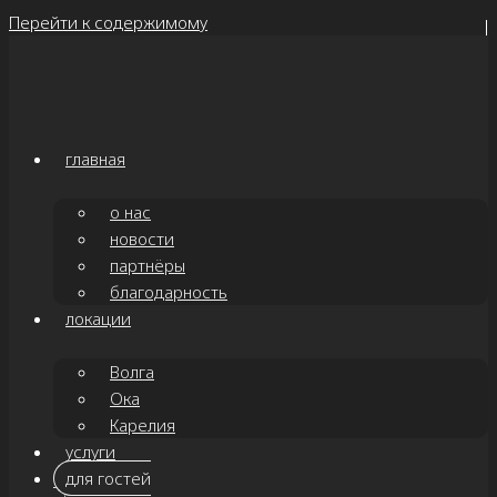
Перейти к содержимому
главная
о нас
новости
партнёры
благодарность
локации
Волга
Ока
Карелия
услуги
для гостей