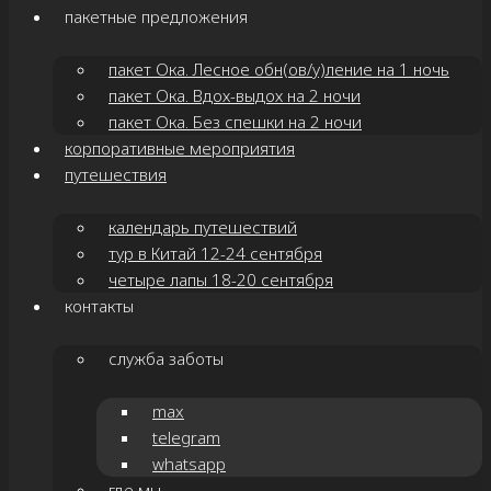
пакетные предложения
пакет Ока. Лесное обн(ов/у)ление на 1 ночь
пакет Ока. Вдох-выдох на 2 ночи
пакет Ока. Без спешки на 2 ночи
корпоративные мероприятия
путешествия
календарь путешествий
тур в Китай 12-24 сентября
четыре лапы 18-20 сентября
контакты
служба заботы
max
telegram
whatsapp
где мы