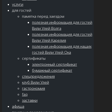
услуги
для гостей
памятка перед заездом
полезная информация для гостей
Вили Улей Волга
полезная информация для гостей
Вили Улей Карелия
полезная информация для наших
гостей Вили Улей Ока
сертификаты
электронный сертификат
бумажный сертификат
спецпредложения
клуб Вили Улей
гастрономия
faq
заставки
афиша