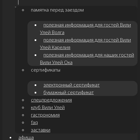
памятка перед заездом
полезная информация для гостей Вили
Улей Волга
полезная информация для гостей Вили
Улей Карелия
полезная информация для наших гостей
Вили Улей Ока
сертификаты
электронный сертификат
бумажный сертификат
спецпредложения
клуб Вили Улей
гастрономия
faq
заставки
афиша