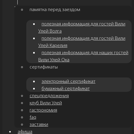
памятка перед заездом
полезная информация для гостей Вили
Улей Волга
полезная информация для гостей Вили
Улей Карелия
полезная информация для наших гостей
Вили Улей Ока
сертификаты
электронный сертификат
бумажный сертификат
спецпредложения
клуб Вили Улей
гастрономия
faq
заставки
афиша