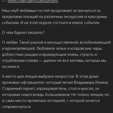
—
https://villy-uley.ru/excursion/
Наш клуб любимых гостей продолжает встречаться за
пределами локаций на различных экскурсиях и культурных
событиях. И на этой неделе состоится новое событие.
О чём будем говорить?
О любви. Такой разной и могущественной, всеобъемлющей
и вдохновляющей. Любовное зелье и колдовские чары,
доблестные рыцари и враждующие кланы, страсть и
отрубленная голова — далеко не все мотивы, которых мы
коснемся.
А место для лекции выбрано непростое. В этом доме
проживал офтальмолог, который лечил Владимира Ленина.
Старинный паркет, изразцовая печь, стол и кресло, за
которыми сидел вождь большевиков. Не только лекция, но
и само место пропитано историей, с которой хочется
соприкоснуться.