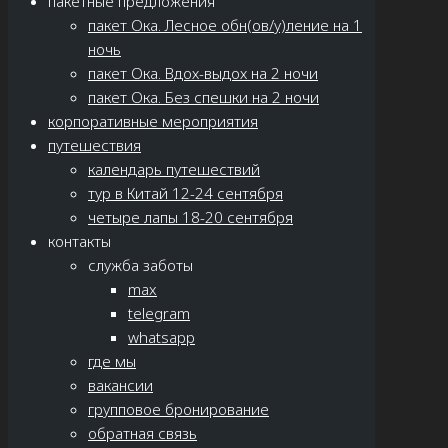
пакетные предложения
пакет Ока. Лесное обн(ов/у)ление на 1
ночь
пакет Ока. Вдох-выдох на 2 ночи
пакет Ока. Без спешки на 2 ночи
корпоративные мероприятия
путешествия
календарь путешествий
тур в Китай 12-24 сентября
четыре лапы 18-20 сентября
контакты
служба заботы
max
telegram
whatsapp
где мы
вакансии
групповое бронирование
обратная связь