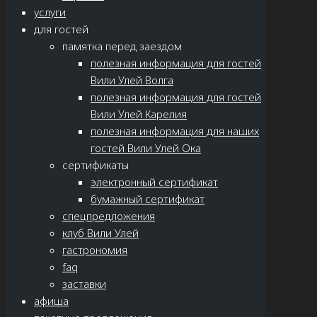
услуги
для гостей
памятка перед заездом
полезная информация для гостей
Вили Улей Волга
полезная информация для гостей
Вили Улей Карелия
полезная информация для наших
гостей Вили Улей Ока
сертификаты
электронный сертификат
бумажный сертификат
спецпредложения
клуб Вили Улей
гастрономия
faq
заставки
афиша