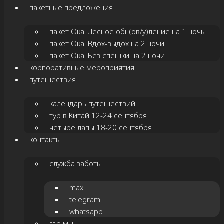
пакетные предложения
пакет Ока. Лесное обн(ов/у)ление на 1 ночь
пакет Ока. Вдох-выдох на 2 ночи
пакет Ока. Без спешки на 2 ночи
корпоративные мероприятия
путешествия
календарь путешествий
тур в Китай 12-24 сентября
четыре лапы 18-20 сентября
контакты
служба заботы
max
telegram
whatsapp
где мы