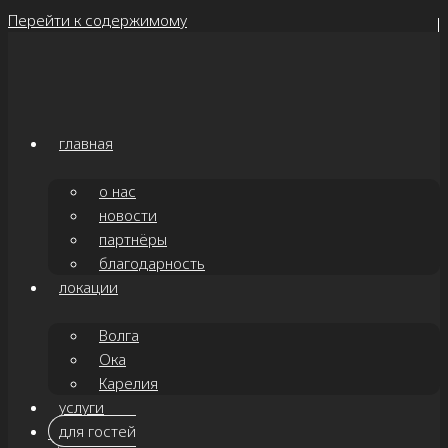
Перейти к содержимому
главная
о нас
новости
партнёры
благодарность
локации
Волга
Ока
Карелия
услуги
для гостей