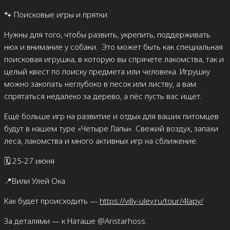
🐾 Поисковые игры и прятки
Нужны для того, чтобы развить, укрепить, поддерживать
нюх и внимание у собаки.
Это может быть как специальная
поисковая игрушка, в которую вы спрячете лакомства, так и
целый квест по поиску предмета или человека. Игрушку
можно закопать неглубоко в песок или листву, а вам
спрятаться недалеко за дерево, а пёс пусть вас ищет.
Ещё больше игр на развитие и отдых для ваших питомцев
будут в нашем туре «Четыре Лапы». Свежий воздух, запахи
леса, лакомства и много активных игр на сближение.
🗓️ 25-27 июня
📍Вили Улей Ока
Как будет происходить —
https://villy-uley.ru/tour/4lapy/
За деталями — к Наташе @Aristarhoss.