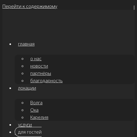
Перейти к содержимому
главная
о нас
новости
партнёры
благодарность
локации
Волга
Ока
Карелия
услуги
для гостей