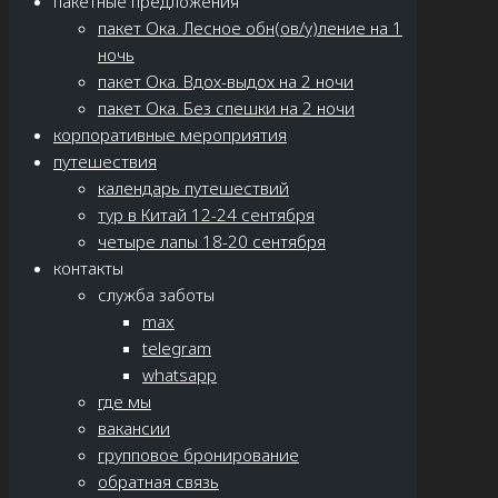
пакетные предложения
пакет Ока. Лесное обн(ов/у)ление на 1
ночь
пакет Ока. Вдох-выдох на 2 ночи
пакет Ока. Без спешки на 2 ночи
корпоративные мероприятия
путешествия
календарь путешествий
тур в Китай 12-24 сентября
четыре лапы 18-20 сентября
контакты
служба заботы
max
telegram
whatsapp
где мы
вакансии
групповое бронирование
обратная связь