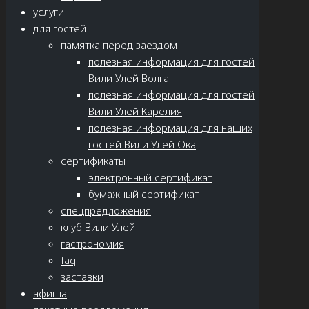
услуги
для гостей
памятка перед заездом
полезная информация для гостей
Вили Улей Волга
полезная информация для гостей
Вили Улей Карелия
полезная информация для наших
гостей Вили Улей Ока
сертификаты
электронный сертификат
бумажный сертификат
спецпредложения
клуб Вили Улей
гастрономия
faq
заставки
афиша