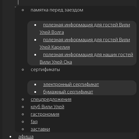
памятка перед заездом
полезная информация для гостей Вили
Улей Волга
полезная информация для гостей Вили
Улей Карелия
полезная информация для наших гостей
Вили Улей Ока
сертификаты
электронный сертификат
бумажный сертификат
спецпредложения
клуб Вили Улей
гастрономия
faq
заставки
афиша