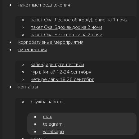
пакетные предложения
пакет Ока. Лесное обн(ов/у)ление на 1 ночь
пакет Ока. Вдох-выдох на 2 ночи
пакет Ока. Без спешки на 2 ночи
корпоративные мероприятия
путешествия
календарь путешествий
тур в Китай 12-24 сентября
четыре лапы 18-20 сентября
контакты
служба заботы
max
telegram
whatsapp
где мы