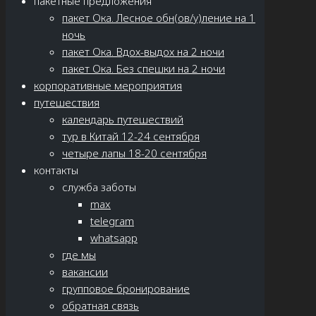
пакетные предложения
пакет Ока. Лесное обн(ов/у)ление на 1
ночь
пакет Ока. Вдох-выдох на 2 ночи
пакет Ока. Без спешки на 2 ночи
корпоративные мероприятия
путешествия
календарь путешествий
тур в Китай 12-24 сентября
четыре лапы 18-20 сентября
контакты
служба заботы
max
telegram
whatsapp
где мы
вакансии
групповое бронирование
обратная связь