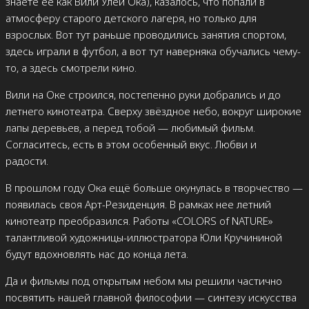
знаете ее как Вили Улей Ока), казалось, что попали в
атмосферу старого детского лагеря, но только для
взрослых. Вот тут раньше проводились занятия спортом,
здесь играли в футбол, а вот тут наверняка обучались чему-
то, а здесь смотрели кино.
Вили на Оке строился, постепенно руки добрались и до
летнего кинотеатра. Сверху звёздное небо, вокруг широкие
лапы деревьев, а перед тобой — любимый фильм.
Согласитесь, есть в этом особенный вкус. Любви и
радости.
В прошлом году Ока ещё больше окунулась в творчество —
появилась своя Арт-Резиденция. В рамках нее летний
кинотеатр преобразился. Работы «COLORS of NATURE»
талантливой художницы-иллюстратора Юли Кручининой
будут вдохновлять нас до конца лета.
Да и фильмы под открытым небом мы решили частично
посвятить нашей главной философии — синтезу искусства