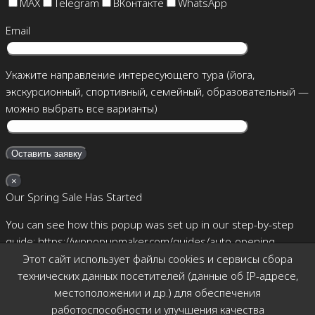
MAX
Telegram
ВКонтакте
WhatsApp
Email
Укажите направление интересующего тура (йога,
экскурсионный, спортивный, семейный, образовательный —
можно выбрать все варианты)
×
Our Spring Sale Has Started
You can see how this popup was set up in our step-by-step
guide: https://wppopupmaker.com/guides/auto-opening-
announcement-popups/
Этот сайт использует файлы cookies и сервисы сбора
технических данных посетителей (данные об IP-адресе,
×
местоположении и др.) для обеспечения
Позвоните мне
работоспособности и улучшения качества