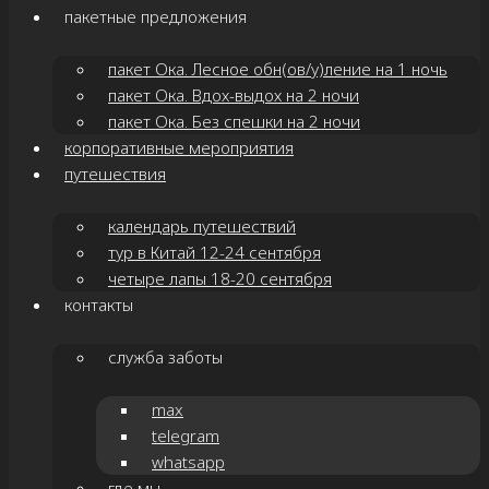
пакетные предложения
пакет Ока. Лесное обн(ов/у)ление на 1 ночь
пакет Ока. Вдох-выдох на 2 ночи
пакет Ока. Без спешки на 2 ночи
корпоративные мероприятия
путешествия
календарь путешествий
тур в Китай 12-24 сентября
четыре лапы 18-20 сентября
контакты
служба заботы
max
telegram
whatsapp
где мы