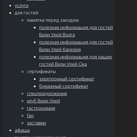
услуги
для гостей
памятка перед заездом
полезная информация для гостей
Вили Улей Волга
полезная информация для гостей
Вили Улей Карелия
полезная информация для наших
гостей Вили Улей Ока
сертификаты
электронный сертификат
бумажный сертификат
спецпредложения
клуб Вили Улей
гастрономия
faq
заставки
афиша