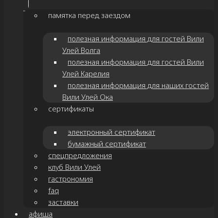
памятка перед заездом
полезная информация для гостей Вили
Улей Волга
полезная информация для гостей Вили
Улей Карелия
полезная информация для наших гостей
Вили Улей Ока
сертификаты
электронный сертификат
бумажный сертификат
спецпредложения
клуб Вили Улей
гастрономия
faq
заставки
афиша