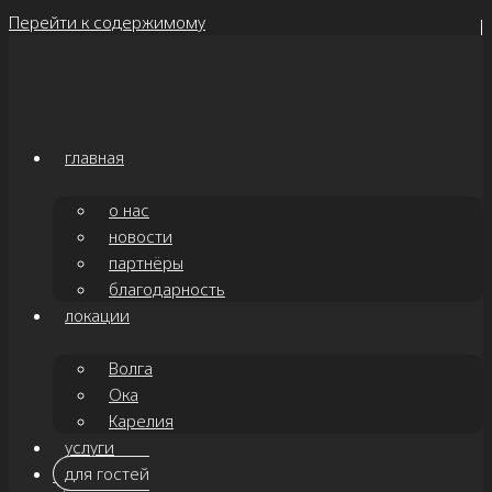
Перейти к содержимому
главная
о нас
новости
партнёры
благодарность
локации
Волга
Ока
Карелия
услуги
для гостей