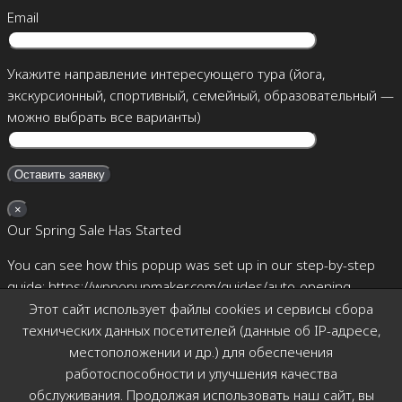
Email
Укажите направление интересующего тура (йога,
экскурсионный, спортивный, семейный, образовательный —
можно выбрать все варианты)
×
Our Spring Sale Has Started
You can see how this popup was set up in our step-by-step
guide: https://wppopupmaker.com/guides/auto-opening-
announcement-popups/
Этот сайт использует файлы cookies и сервисы сбора
технических данных посетителей (данные об IP-адресе,
×
местоположении и др.) для обеспечения
Позвоните мне
работоспособности и улучшения качества
обслуживания. Продолжая использовать наш сайт, вы