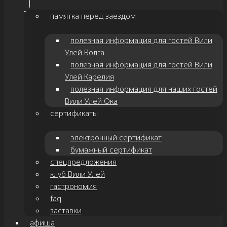
памятка перед заездом
полезная информация для гостей Вили
Улей Волга
полезная информация для гостей Вили
Улей Карелия
полезная информация для наших гостей
Вили Улей Ока
сертификаты
электронный сертификат
бумажный сертификат
спецпредложения
клуб Вили Улей
гастрономия
faq
заставки
афиша