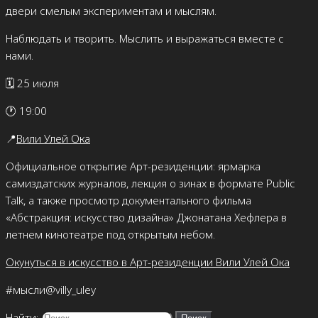
двери смелым экспериментам и мыслям.
Наблюдать и творить. Мыслить и выражаться вместе с
нами.
🗓️ 25 июля
🕐 19:00
📍
Вили Улей Ока
Официальное открытие Арт-резиденции: ярмарка
самиздатских журналов, лекция о зинах в формате Public
Talk, а также просмотр документального фильма
«Абстракция: искусство дизайна» Джонатана Хефлера в
летнем кинотеатре под открытым небом.
Окунуться в искусство в Арт-резиденции Вили Улей Ока
#мысли@villy_uley
Найти: