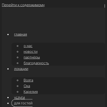
Перейти к содержимому
главная
о нас
новости
партнёры
благодарность
локации
Волга
Ока
Карелия
услуги
для гостей