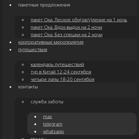
пакетные предложения
пакет Ока. Лесное обн(ов/у)ление на 1 ночь
пакет Ока. Вдох-выдох на 2 ночи
пакет Ока. Без спешки на 2 ночи
корпоративные мероприятия
путешествия
календарь путешествий
тур в Китай 12-24 сентября
четыре лапы 18-20 сентября
контакты
служба заботы
max
telegram
whatsapp
где мы