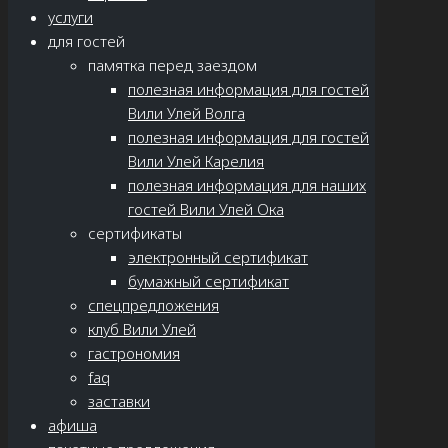
услуги
для гостей
памятка перед заездом
полезная информация для гостей
Вили Улей Волга
полезная информация для гостей
Вили Улей Карелия
полезная информация для наших
гостей Вили Улей Ока
сертификаты
электронный сертификат
бумажный сертификат
спецпредложения
клуб Вили Улей
гастрономия
faq
заставки
афиша