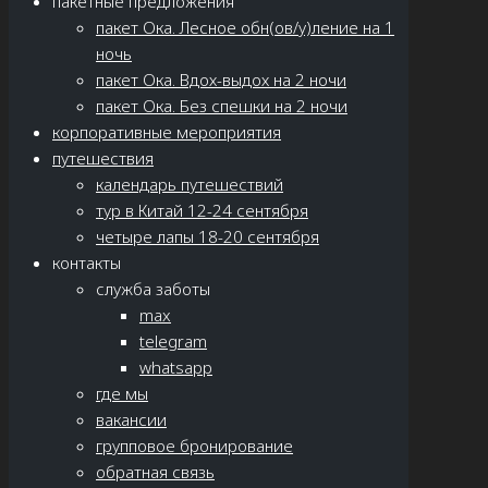
пакетные предложения
пакет Ока. Лесное обн(ов/у)ление на 1
ночь
пакет Ока. Вдох-выдох на 2 ночи
пакет Ока. Без спешки на 2 ночи
корпоративные мероприятия
путешествия
календарь путешествий
тур в Китай 12-24 сентября
четыре лапы 18-20 сентября
контакты
служба заботы
max
telegram
whatsapp
где мы
вакансии
групповое бронирование
обратная связь