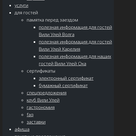
услуги
для гостей
памятка перед заездом
полезная информация для гостей
Вили Улей Волга
полезная информация для гостей
Вили Улей Карелия
полезная информация для наших
гостей Вили Улей Ока
сертификаты
электронный сертификат
бумажный сертификат
спецпредложения
клуб Вили Улей
гастрономия
faq
заставки
афиша