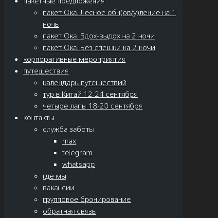
пакетные предложения
пакет Ока. Лесное обн(ов/у)ление на 1
ночь
пакет Ока. Вдох-выдох на 2 ночи
пакет Ока. Без спешки на 2 ночи
корпоративные мероприятия
путешествия
календарь путешествий
тур в Китай 12-24 сентября
четыре лапы 18-20 сентября
контакты
служба заботы
max
telegram
whatsapp
где мы
вакансии
групповое бронирование
обратная связь