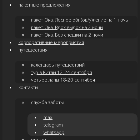
пакетные предложения
пакет Ока. Лесное обн(ов/у)ление на 1 ночь
пакет Ока. Вдох-выдох на 2 ночи
пакет Ока. Без спешки на 2 ночи
корпоративные мероприятия
путешествия
календарь путешествий
тур в Китай 12-24 сентября
четыре лапы 18-20 сентября
контакты
служба заботы
max
telegram
whatsapp
где мы