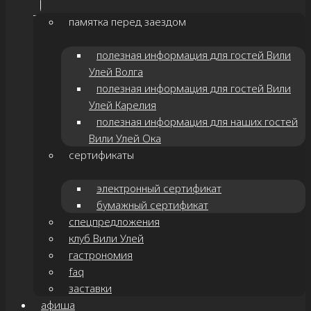
памятка перед заездом
полезная информация для гостей Вили
Улей Волга
полезная информация для гостей Вили
Улей Карелия
полезная информация для наших гостей
Вили Улей Ока
сертификаты
электронный сертификат
бумажный сертификат
спецпредложения
клуб Вили Улей
гастрономия
faq
заставки
афиша