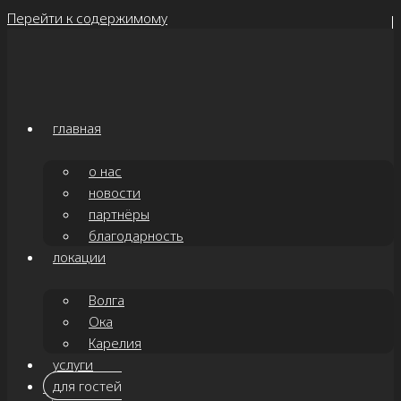
Перейти к содержимому
главная
о нас
новости
партнёры
благодарность
локации
Волга
Ока
Карелия
услуги
для гостей