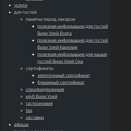
услуги
для гостей
памятка перед заездом
полезная информация для гостей
Вили Улей Волга
полезная информация для гостей
Вили Улей Карелия
полезная информация для наших
гостей Вили Улей Ока
сертификаты
электронный сертификат
бумажный сертификат
спецпредложения
клуб Вили Улей
гастрономия
faq
заставки
афиша