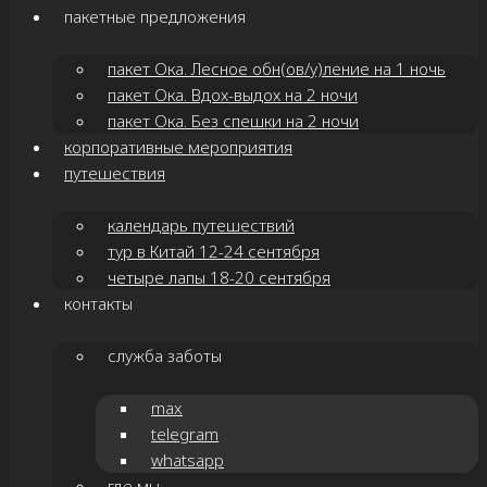
пакетные предложения
пакет Ока. Лесное обн(ов/у)ление на 1 ночь
пакет Ока. Вдох-выдох на 2 ночи
пакет Ока. Без спешки на 2 ночи
корпоративные мероприятия
путешествия
календарь путешествий
тур в Китай 12-24 сентября
четыре лапы 18-20 сентября
контакты
служба заботы
max
telegram
whatsapp
где мы