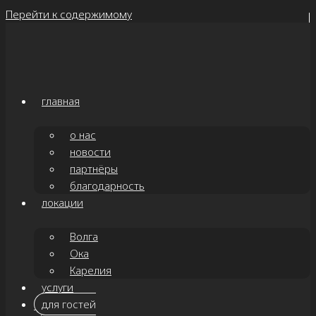
Перейти к содержимому
главная
о нас
новости
партнёры
благодарность
локации
Волга
Ока
Карелия
услуги
для гостей