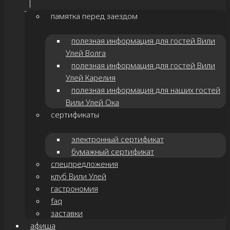
памятка перед заездом
полезная информация для гостей Вили
Улей Волга
полезная информация для гостей Вили
Улей Карелия
полезная информация для наших гостей
Вили Улей Ока
сертификаты
электронный сертификат
бумажный сертификат
спецпредложения
клуб Вили Улей
гастрономия
faq
заставки
афиша