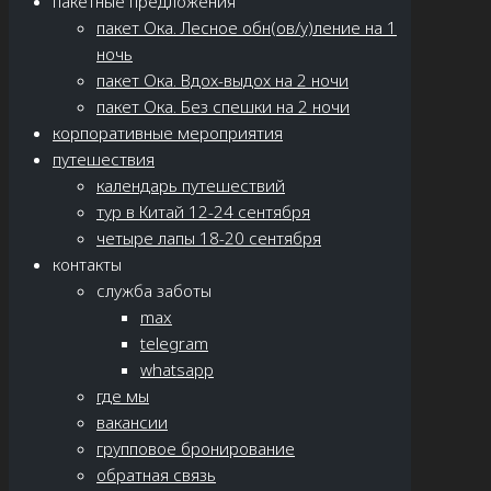
пакетные предложения
пакет Ока. Лесное обн(ов/у)ление на 1
ночь
пакет Ока. Вдох-выдох на 2 ночи
пакет Ока. Без спешки на 2 ночи
корпоративные мероприятия
путешествия
календарь путешествий
тур в Китай 12-24 сентября
четыре лапы 18-20 сентября
контакты
служба заботы
max
telegram
whatsapp
где мы
вакансии
групповое бронирование
обратная связь