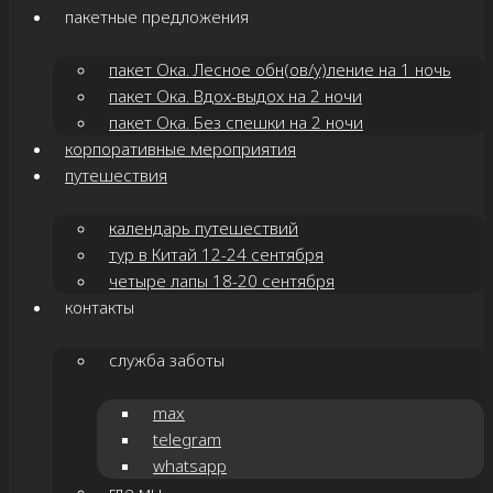
пакетные предложения
пакет Ока. Лесное обн(ов/у)ление на 1 ночь
пакет Ока. Вдох-выдох на 2 ночи
пакет Ока. Без спешки на 2 ночи
корпоративные мероприятия
путешествия
календарь путешествий
тур в Китай 12-24 сентября
четыре лапы 18-20 сентября
контакты
служба заботы
max
telegram
whatsapp
где мы