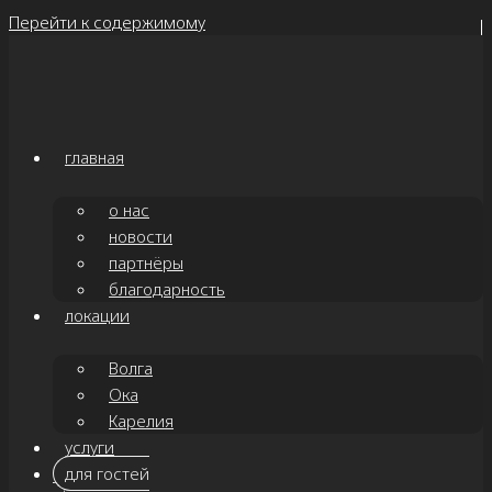
Перейти к содержимому
главная
о нас
новости
партнёры
благодарность
локации
Волга
Ока
Карелия
услуги
для гостей