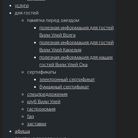
услуги
для гостей
памятка перед заездом
полезная информация для гостей
Вили Улей Волга
полезная информация для гостей
Вили Улей Карелия
полезная информация для наших
гостей Вили Улей Ока
сертификаты
электронный сертификат
бумажный сертификат
спецпредложения
клуб Вили Улей
гастрономия
faq
заставки
афиша