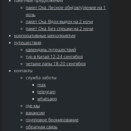
пакетные предложения
пакет Ока. Лесное обн(ов/у)ление на 1
ночь
пакет Ока. Вдох-выдох на 2 ночи
пакет Ока. Без спешки на 2 ночи
корпоративные мероприятия
путешествия
календарь путешествий
тур в Китай 12-24 сентября
четыре лапы 18-20 сентября
контакты
служба заботы
max
telegram
whatsapp
где мы
вакансии
групповое бронирование
обратная связь