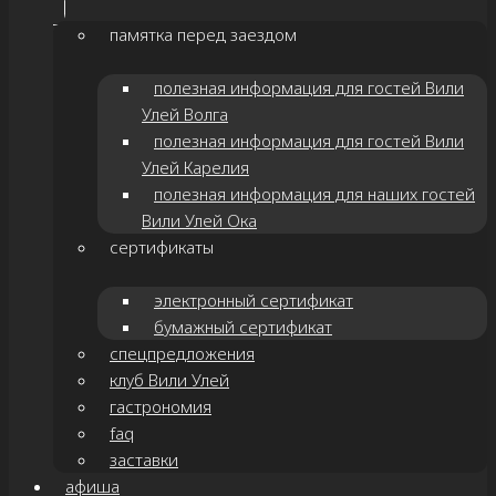
памятка перед заездом
полезная информация для гостей Вили
Улей Волга
полезная информация для гостей Вили
Улей Карелия
полезная информация для наших гостей
Вили Улей Ока
сертификаты
электронный сертификат
бумажный сертификат
спецпредложения
клуб Вили Улей
гастрономия
faq
заставки
афиша