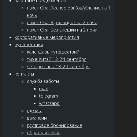
пакетные предложения
пакет Ока. Лесное обн(ов/у)ление на 1
ночь
пакет Ока. Вдох-выдох на 2 ночи
пакет Ока. Без спешки на 2 ночи
корпоративные мероприятия
путешествия
календарь путешествий
тур в Китай 12-24 сентября
четыре лапы 18-20 сентября
контакты
служба заботы
max
telegram
whatsapp
где мы
вакансии
групповое бронирование
обратная связь