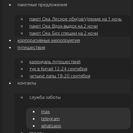
пакетные предложения
пакет Ока. Лесное обн(ов/у)ление на 1 ночь
пакет Ока. Вдох-выдох на 2 ночи
пакет Ока. Без спешки на 2 ночи
корпоративные мероприятия
путешествия
календарь путешествий
тур в Китай 12-24 сентября
четыре лапы 18-20 сентября
контакты
служба заботы
max
telegram
whatsapp
где мы