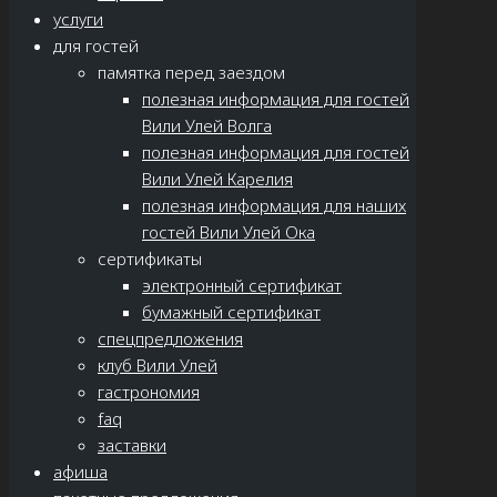
услуги
для гостей
памятка перед заездом
полезная информация для гостей
Вили Улей Волга
полезная информация для гостей
Вили Улей Карелия
полезная информация для наших
гостей Вили Улей Ока
сертификаты
электронный сертификат
бумажный сертификат
спецпредложения
клуб Вили Улей
гастрономия
faq
заставки
афиша