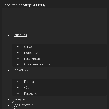
Перейти к содержимому
главная
о нас
новости
партнёры
благодарность
локации
Волга
Ока
Карелия
услуги
для гостей