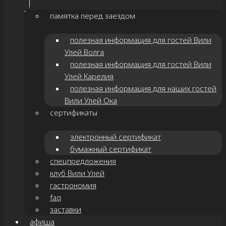
памятка перед заездом
полезная информация для гостей Вили
Улей Волга
полезная информация для гостей Вили
Улей Карелия
полезная информация для наших гостей
Вили Улей Ока
сертификаты
электронный сертификат
бумажный сертификат
спецпредложения
клуб Вили Улей
гастрономия
faq
заставки
афиша