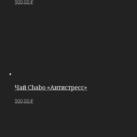
900,00
₽
Чай Chabo «Антистресс»
900,00
₽