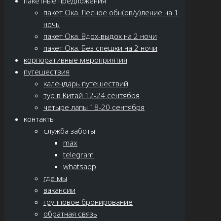
пакетные предложения
пакет Ока. Лесное обн(ов/у)ление на 1
ночь
пакет Ока. Вдох-выдох на 2 ночи
пакет Ока. Без спешки на 2 ночи
корпоративные мероприятия
путешествия
календарь путешествий
тур в Китай 12-24 сентября
четыре лапы 18-20 сентября
контакты
служба заботы
max
telegram
whatsapp
где мы
вакансии
групповое бронирование
обратная связь