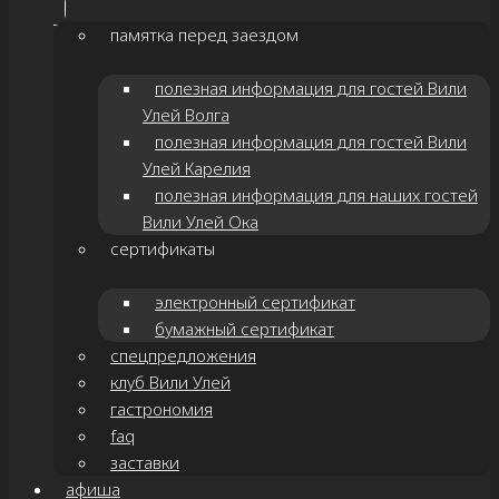
памятка перед заездом
полезная информация для гостей Вили
Улей Волга
полезная информация для гостей Вили
Улей Карелия
полезная информация для наших гостей
Вили Улей Ока
сертификаты
электронный сертификат
бумажный сертификат
спецпредложения
клуб Вили Улей
гастрономия
faq
заставки
афиша