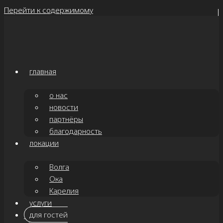
Перейти к содержимому
главная
о нас
новости
партнёры
благодарность
локации
Волга
Ока
Карелия
услуги
для гостей