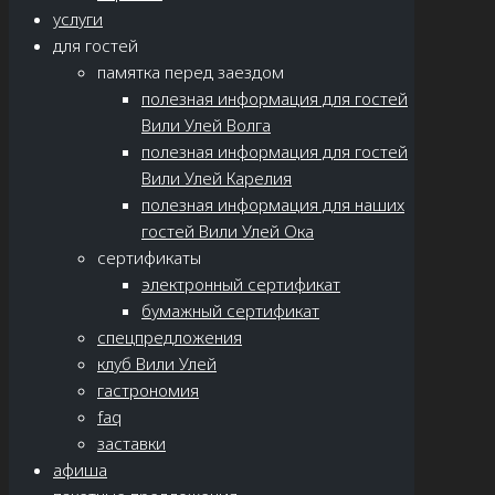
услуги
для гостей
памятка перед заездом
полезная информация для гостей
Вили Улей Волга
полезная информация для гостей
Вили Улей Карелия
полезная информация для наших
гостей Вили Улей Ока
сертификаты
электронный сертификат
бумажный сертификат
спецпредложения
клуб Вили Улей
гастрономия
faq
заставки
афиша