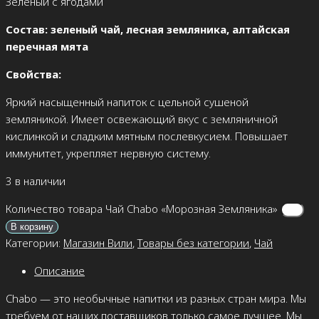
Зеленый с ягодами
Cостав: зеленый чай, лесная земляника, алтайская
перечная мята
Свойства:
Яркий насыщенный напиток с цельной сушеной
земляникой. Имеет освежающий вкус с земляничной
кислинкой и сладким мятным послевкусием. Повышает
иммунитет, укрепляет нервную систему.
3 в наличии
Количество товара Чай Chabo «Морозная Земляника»
В корзину
Категории:
Магазин Вили
,
Товары без категории
,
Чай
Описание
Chabo — это необычные напитки из разных стран мира. Мы
требуем от наших поставщиков только самое лучшее. Мы