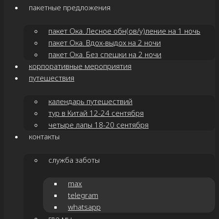
пакетные предложения
пакет Ока. Лесное обн(ов/у)ление на 1 ночь
пакет Ока. Вдох-выдох на 2 ночи
пакет Ока. Без спешки на 2 ночи
корпоративные мероприятия
путешествия
календарь путешествий
тур в Китай 12-24 сентября
четыре лапы 18-20 сентября
контакты
служба заботы
max
telegram
whatsapp
где мы