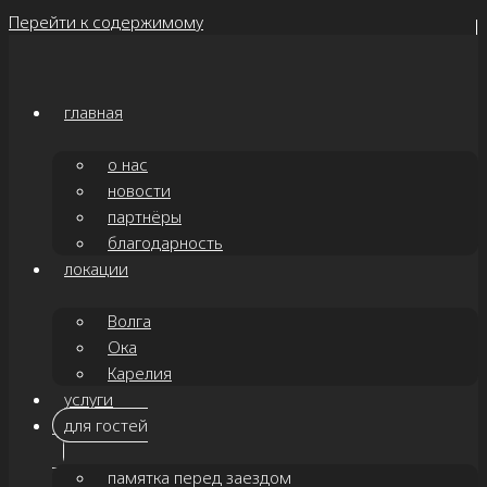
Перейти к содержимому
главная
о нас
новости
партнёры
благодарность
локации
Волга
Ока
Карелия
услуги
для гостей
памятка перед заездом