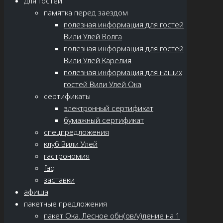
для гостей
памятка перед заездом
полезная информация для гостей
Вили Улей Волга
полезная информация для гостей
Вили Улей Карелия
полезная информация для наших
гостей Вили Улей Ока
сертификаты
электронный сертификат
бумажный сертификат
спецпредложения
клуб Вили Улей
гастрономия
faq
заставки
афиша
пакетные предложения
пакет Ока. Лесное обн(ов/у)ление на 1