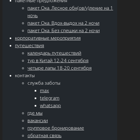
пакетные предложения
пакет Ока. Лесное обн(ов/у)ление на 1
ночь
пакет Ока. Вдох-выдох на 2 ночи
пакет Ока. Без спешки на 2 ночи
корпоративные мероприятия
путешествия
календарь путешествий
тур в Китай 12-24 сентября
четыре лапы 18-20 сентября
контакты
служба заботы
max
telegram
whatsapp
где мы
вакансии
групповое бронирование
обратная связь