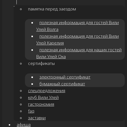
памятка перед заездом
полезная информация для гостей Вили
Улей Волга
полезная информация для гостей Вили
Улей Карелия
полезная информация для наших гостей
Вили Улей Ока
сертификаты
электронный сертификат
бумажный сертификат
спецпредложения
клуб Вили Улей
гастрономия
faq
заставки
афиша