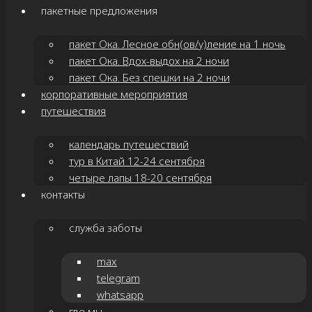
пакетные предложения
пакет Ока. Лесное обн(ов/у)ление на 1 ночь
пакет Ока. Вдох-выдох на 2 ночи
пакет Ока. Без спешки на 2 ночи
корпоративные мероприятия
путешествия
календарь путешествий
тур в Китай 12-24 сентября
четыре лапы 18-20 сентября
контакты
служба заботы
max
telegram
whatsapp
где мы