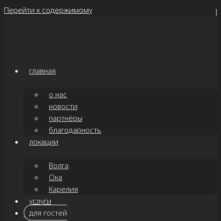
Перейти к содержимому
главная
о нас
новости
партнёры
благодарность
локации
Волга
Ока
Карелия
услуги
для гостей