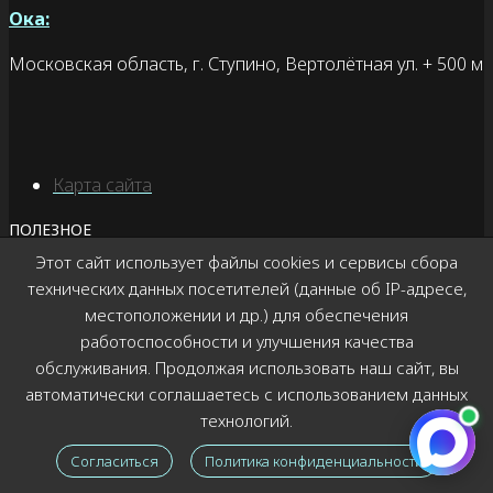
Ока:
Московская область, г. Ступино, Вертолётная ул. + 500 м
Карта сайта
ПОЛЕЗНОЕ
Этот сайт использует файлы cookies и сервисы сбора
villy@villy-uley.ru
технических данных посетителей (данные об IP-адресе,
Блог
местоположении и др.) для обеспечения
Публичная оферта
работоспособности и улучшения качества
Политика конфиденциальности
обслуживания. Продолжая использовать наш сайт, вы
автоматически соглашаетесь с использованием данных
ОТ ДУШИ В ДУШУ
технологий.
© 2020
-2026 Вили Улей
Согласиться
Политика конфиденциальности