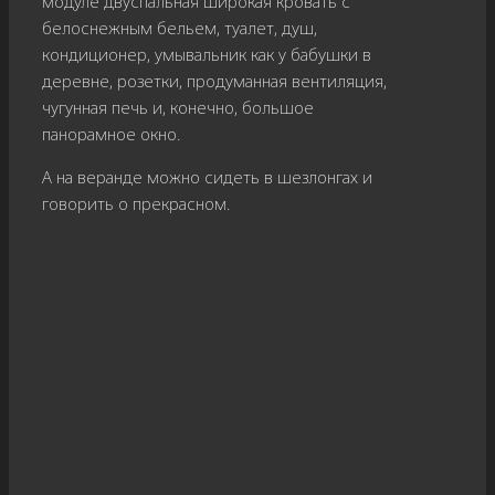
модуле двуспальная широкая кровать с
белоснежным бельем, туалет, душ,
кондиционер, умывальник как у бабушки в
деревне, розетки, продуманная вентиляция,
чугунная печь и, конечно, большое
панорамное окно.
А на веранде можно сидеть в шезлонгах и
говорить о прекрасном.