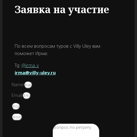
Заявка на участие
По всем вопросам туров с Villy Uley вам
поможет Ирма:
Tg:
@irma_v
irma@villy-uley.ru
Name
Email