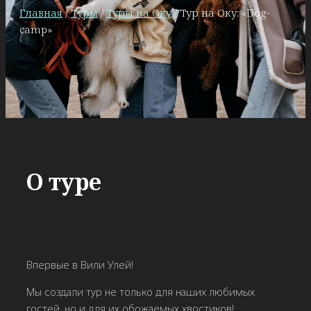
Главная
/
Туры
/
Туры на Оку
/ Тур на Оку: «Dog-
camp»
О туре
Впервые в Вили Улей!
Мы создали тур не только для наших любимых
гостей, но и для их обожаемых хвостиков!