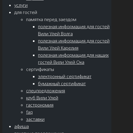
услуги
для гостей
памятка перед заездом
полезная информация для гостей
Вили Улей Волга
полезная информация для гостей
Вили Улей Карелия
полезная информация для наших
гостей Вили Улей Ока
сертификаты
электронный сертификат
бумажный сертификат
спецпредложения
клуб Вили Улей
гастрономия
faq
заставки
афиша